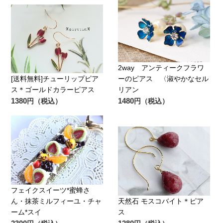
2way アンティークフラワ
[送料無料]チューリップピア
ーのピアス 〈淑やかなセル
ス＊ゴールドカラーピアス
リアン
1380
1480
円（税込）
円（税込）
フェイクスイーツ*蜜蜂さ
ん・抹茶ミルフィーユ・チャ
天然石 モスコバイト＊ピア
ーム*スイ
ス