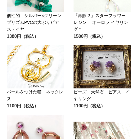
個性的！シルバー×グリーン
『再販２』スターフラワー
プリズムPVCの大ぶりピア
レジン オーロラ イヤリン
ス・イヤ
グ *
1380
1500
円（税込）
円（税込）
パールをつけた猫 ネックレ
ピーズ 天然石 ピアス イ
ス
ヤリング
1100
1100
円（税込）
円（税込）