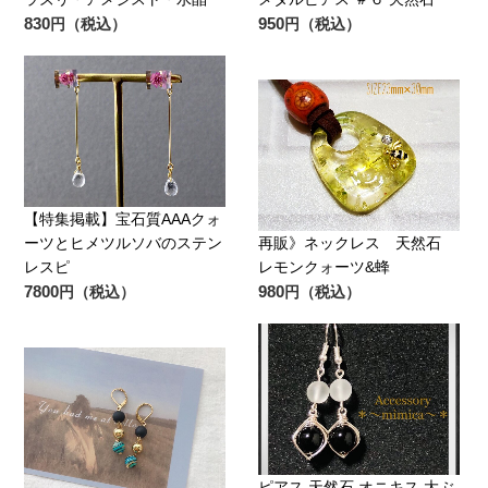
830
950
円（税込）
円（税込）
【特集掲載】宝石質AAAクォ
ーツとヒメツルソバのステン
再販》ネックレス 天然石
レスピ
レモンクォーツ&蜂
7800
980
円（税込）
円（税込）
ピアス 天然石 オニキス 大ぶ