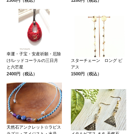
2300
1280
円（税込）
円（税込）
幸運・子宝・安産祈願・厄除
け/レッドコーラルの三日月
スターチェーン ロング ピ
と六芒星
アス
2400
1500
円（税込）
円（税込）
天然石アンクレット☆ラピス
ラズリ・アメジスト・水晶
メタルピアス ＃６ 天然石