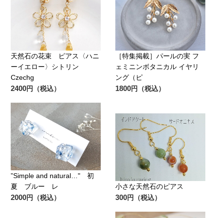
天然石の花束 ピアス〈ハニ
［特集掲載］パールの実 フ
ーイエロー〉シトリン
ェミニンボタニカル イヤリ
Czechg
ング（ピ
2400
1800
円（税込）
円（税込）
”Simple and natural…" 初
夏 ブルー レ
小さな天然石のピアス
2000
300
円（税込）
円（税込）