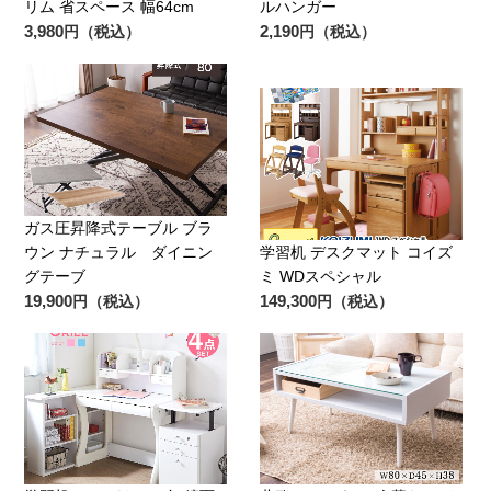
リム 省スペース 幅64cm
ルハンガー
3,980
2,190
円（税込）
円（税込）
ガス圧昇降式テーブル ブラ
ウン ナチュラル ダイニン
学習机 デスクマット コイズ
グテーブ
ミ WDスペシャル
19,900
149,300
円（税込）
円（税込）