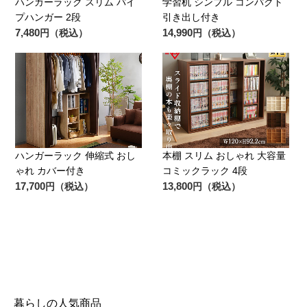
ハンガーラック スリム パイ
学習机 シンプル コンパクト
プハンガー 2段
引き出し付き
7,480
14,990
円（税込）
円（税込）
ハンガーラック 伸縮式 おし
本棚 スリム おしゃれ 大容量
ゃれ カバー付き
コミックラック 4段
17,700
13,800
円（税込）
円（税込）
暮らしの人気商品