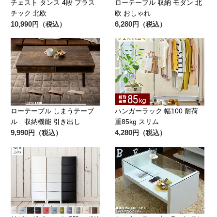
チェスト タンス 4段 プラス
ローテーブル 収納 モダン 北
チック 北欧
欧 おしゃれ
10,990
6,280
円（税込）
円（税込）
ローテーブル しまうテーブ
ハンガーラック 幅100 耐荷
ル 収納機能 引き出し
重85kg スリム
9,990
4,280
円（税込）
円（税込）