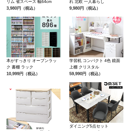
リム 省スペース 幅64cm
れ 北欧 一人暮らし
3,980
9,980
円（税込）
円（税込）
本がすっきり オープンラッ
学習机 コンパクト 4色 鏡面
ク 書棚 ラック
上棚 クリスタル
10,999
59,990
円（税込）
円（税込）
ダイニング5点セット