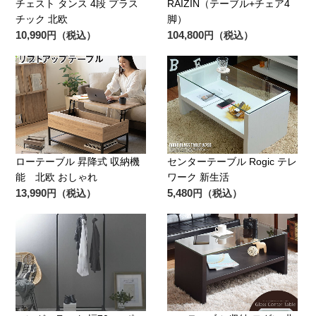
チェスト タンス 4段 プラス
RAIZIN（テーブル+チェア4
チック 北欧
脚）
10,990
104,800
円（税込）
円（税込）
ローテーブル 昇降式 収納機
センターテーブル Rogic テレ
能 北欧 おしゃれ
ワーク 新生活
13,990
5,480
円（税込）
円（税込）