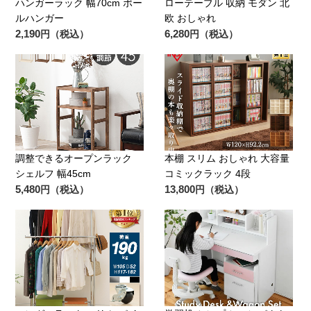
ハンガーラック 幅70cm ポー
ローテーブル 収納 モダン 北
ルハンガー
欧 おしゃれ
2,190
6,280
円（税込）
円（税込）
調整できるオープンラック
本棚 スリム おしゃれ 大容量
シェルフ 幅45cm
コミックラック 4段
5,480
13,800
円（税込）
円（税込）