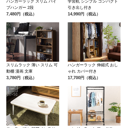
ハンガーラック スリム パイ
学習机 シンプル コンパクト
プハンガー 2段
引き出し付き
7,480
14,990
円（税込）
円（税込）
スリムラック 薄い スリム 可
ハンガーラック 伸縮式 おし
動棚 漫画 文庫
ゃれ カバー付き
3,780
17,700
円（税込）
円（税込）