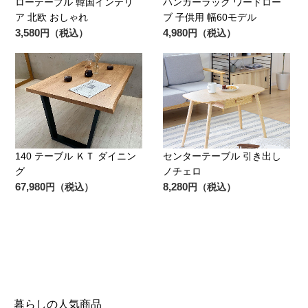
ローテーブル 韓国インテリ
ハンガーラック ワードロー
ア 北欧 おしゃれ
ブ 子供用 幅60モデル
3,580
4,980
円（税込）
円（税込）
140 テーブル ＫＴ ダイニン
センターテーブル 引き出し
グ
ノチェロ
67,980
8,280
円（税込）
円（税込）
暮らしの人気商品