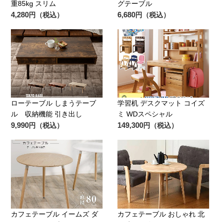
重85kg スリム
グテーブル
4,280
6,680
円（税込）
円（税込）
ローテーブル しまうテーブ
学習机 デスクマット コイズ
ル 収納機能 引き出し
ミ WDスペシャル
9,990
149,300
円（税込）
円（税込）
カフェテーブル イームズ ダ
カフェテーブル おしゃれ 北