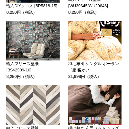
輸入DIYクロス [BR5818-15]
[WU20645/WU20646]
8,250
8,250
円（税込）
円（税込）
輸入フリース壁紙
羽毛布団 シングル ポーラン
[BS42509-10]
ド産 暖かい
8,250
21,998
円（税込）
円（税込）
輸入フリース壁紙
掛け敷き 布団セット シング