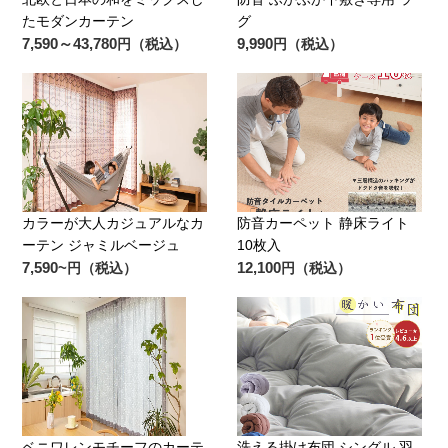
たモダンカーテン
グ
7,590～43,780
9,990
円（税込）
円（税込）
カラーが大人カジュアルなカ
防音カーペット 静床ライト
ーテン ジャミルベージュ
10枚入
7,590~
12,100
円（税込）
円（税込）
ベニワレンモチーフのカーテ
洗える掛け布団 シングル 羽