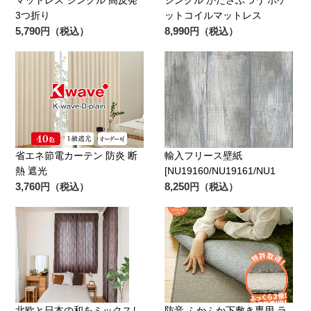
3つ折り
ットコイルマットレス
5,790
8,990
円（税込）
円（税込）
省エネ節電カーテン 防炎 断
輸入フリース壁紙
熱 遮光
[NU19160/NU19161/NU1
3,760
8,250
円（税込）
円（税込）
北欧と日本の和をミックスし
防音 ふかふか下敷き専用 ラ