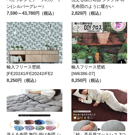
ン(シルバーグレー）
毛布団のように暖かい
7,590～43,780
2,820
円（税込）
円（税込）
輸入フリース壁紙
輸入フリース壁紙
[FE20241/FE20242/FE2
[IW6386-07]
8,250
8,250
円（税込）
円（税込）
洗える布団 無印 掛け布団 シ
「純」高反発マットレス 3つ