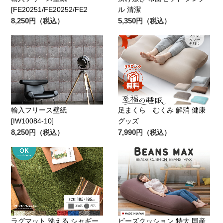
[FE20251/FE20252/FE2
ル 清潔
8,250
5,350
円（税込）
円（税込）
輸入フリース壁紙
足まくら むくみ 解消 健康
[IW10084-10]
グッズ
8,250
7,990
円（税込）
円（税込）
ラグマット 洗える シャギー
ビーズクッション 特大 国産