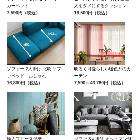
カーペット
人をダメにするクッション
7,590
16,500
円（税込）
円（税込）
ソファー 2人掛け 北欧 ソフ
明るく可愛らしい暖色系のカ
ァベッド おしゃれ
ーテン
16,800
7,590～43,780
円（税込）
円（税込）
輸入フリース壁紙
ソファ 3人掛け オットマン付