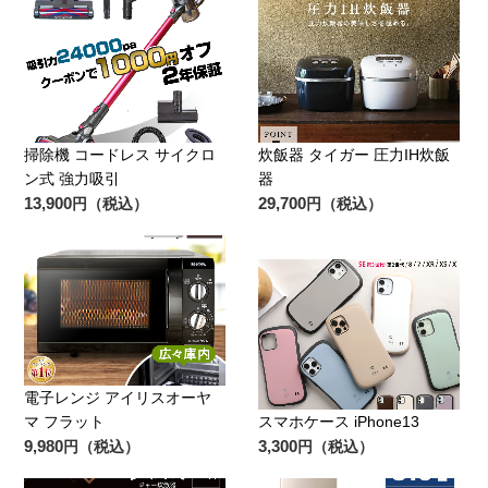
掃除機 コードレス サイクロ
炊飯器 タイガー 圧力IH炊飯
ン式 強力吸引
器
13,900
29,700
円（税込）
円（税込）
電子レンジ アイリスオーヤ
マ フラット
スマホケース iPhone13
9,980
3,300
円（税込）
円（税込）