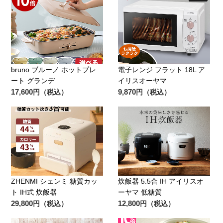
bruno ブルーノ ホットプレ
電子レンジ フラット 18L ア
ート グランデ
イリスオーヤマ
17,600
9,870
円（税込）
円（税込）
ZHENMI シェンミ 糖質カッ
炊飯器 5.5合 IH アイリスオ
ト IH式 炊飯器
ーヤマ 低糖質
29,800
12,800
円（税込）
円（税込）