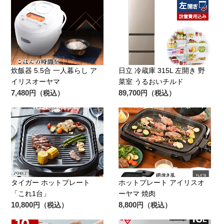
炊飯器 5.5合 一人暮らし ア
日立 冷蔵庫 315L 左開き 野
イリスオーヤマ
菜室 うるおいチルド
7,480
89,700
円（税込）
円（税込）
タイガー ホットプレート
ホットプレート アイリスオ
「これ1台」
ーヤマ 焼肉
10,800
8,800
円（税込）
円（税込）