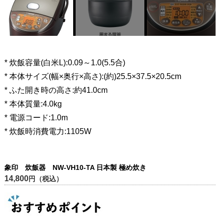
* 炊飯容量(白米L):0.09～1.0(5.5合)
* 本体サイズ(幅×奥行×高さ):(約)25.5×37.5×20.5cm
* ふた開き時の高さ:約41.0cm
* 本体質量:4.0kg
* 電源コード:1.0m
* 炊飯時消費電力:1105W
象印 炊飯器 NW-VH10-TA 日本製 極め炊き
14,800
円（税込）