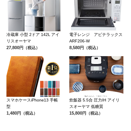
冷蔵庫 小型 2ドア 142L アイ
電子レンジ アビテラックス
リスオーヤマ
ARF206-W
27,800
8,580
円（税込）
円（税込）
スマホケースiPhone13 手帳
炊飯器 5.5合 圧力IH アイリ
型
スオーヤマ 低糖質
1,480
15,800
円（税込）
円（税込）