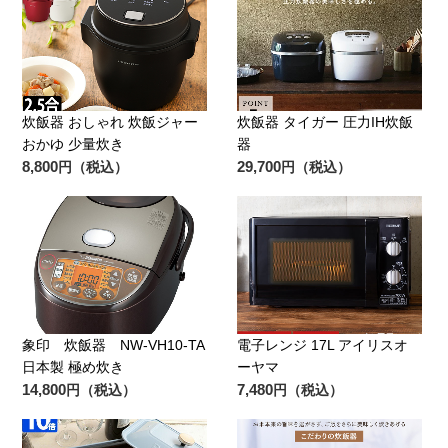
炊飯器 おしゃれ 炊飯ジャー
炊飯器 タイガー 圧力IH炊飯
おかゆ 少量炊き
器
8,800
29,700
円（税込）
円（税込）
象印 炊飯器 NW-VH10-TA
電子レンジ 17L アイリスオ
日本製 極め炊き
ーヤマ
14,800
7,480
円（税込）
円（税込）