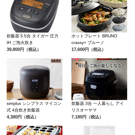
炊飯器 5.5合 タイガー 圧力
ホットプレート BRUNO
IH ご泡火炊き
crassy+ ブルーノ
39,800
17,600
円（税込）
円（税込）
simplus シンプラス マイコン
炊飯器 3合 一人暮らし アイ
式 4合炊き炊飯器
リスオーヤマ
4,380
7,180
円（税込）
円（税込）