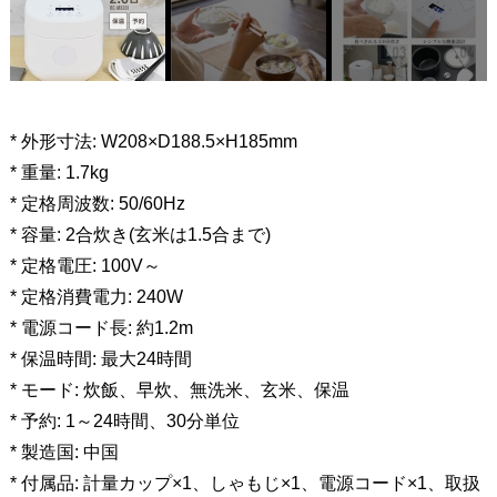
* 外形寸法: W208×D188.5×H185mm
* 重量: 1.7kg
* 定格周波数: 50/60Hz
* 容量: 2合炊き(玄米は1.5合まで)
* 定格電圧: 100V～
* 定格消費電力: 240W
* 電源コード長: 約1.2m
* 保温時間: 最大24時間
* モード: 炊飯、早炊、無洗米、玄米、保温
* 予約: 1～24時間、30分単位
* 製造国: 中国
* 付属品: 計量カップ×1、しゃもじ×1、電源コード×1、取扱