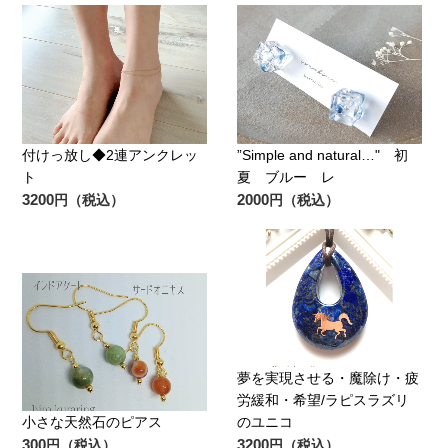
付けっ放し◆2連アンクレッ
”Simple and natural…" 初
ト
夏 ブルー レ
3200
2000
円（税込）
円（税込）
夢を実現させる・魔除け・疲
労緩和・希望/ラピスラズリ
小さな天然石のピアス
のユニコ
300
3200
円（税込）
円（税込）