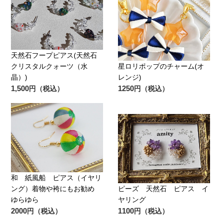
天然石フープピアス(天然石
クリスタルクォーツ（水
星ロリポップのチャーム(オ
晶）)
レンジ)
1,500
1250
円（税込）
円（税込）
和 紙風船 ピアス（イヤリ
ング）着物や袴にもお勧め
ピーズ 天然石 ピアス イ
ゆらゆら
ヤリング
2000
1100
円（税込）
円（税込）