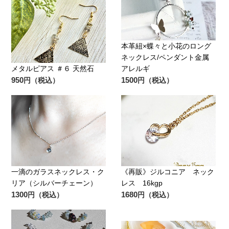
本革紐×蝶々と小花のロング
ネックレス/ペンダント金属
メタルピアス ＃６ 天然石
アレルギ
950
1500
円（税込）
円（税込）
一滴のガラスネックレス・ク
《再販》ジルコニア ネック
リア（シルバーチェーン）
レス 16kgp
1300
1680
円（税込）
円（税込）