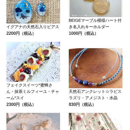
BEIGEマーブル模様ハート付
イグアナの天然石入りピアス
き名入れキーホルダー
2200
1000
円（税込）
円（税込）
フェイクスイーツ*蜜蜂さ
ん・抹茶ミルフィーユ・チャ
天然石アンクレット☆ラピス
ーム*スイ
ラズリ・アメジスト・水晶
2300
830
円（税込）
円（税込）