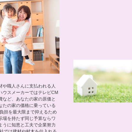
材や職人さんに支払われる人
ハウスメーカーではテレビCM
費など、あなたの家の原価と
なたの家の価格に乗っている
の負担を最大限まで抑えるため
示場を持たず同じ予算ならワ
ように知恵と工夫で企業努力
当社では建材や材木を仕入れる