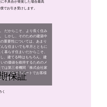
後に不具合が発覚した場合最高
を無償でお引き受けします。
。 だからこそ、より長く住み
。 しかし、そのための建築中
査の重要性については、あまり
どんな住まいでも年月とともに
永く暮らす住まいだからこそ、
クし、建てる時はもちろん、建
まいの価値を維持するためのメ
社では第三者機関「株式会社家
査とアフターサポートでお客様
長期保証
守ります。