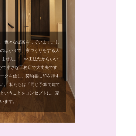
と、色々な提案をしています。し
ものばかりで、家づくりをする人
ません。 「○○工法だからいい
心で小さな工務店で大丈夫です
トークを信じ、契約書に印を押す
い。 私たちは「同じ予算で建て
」ということをコンセプトに、家
ています。