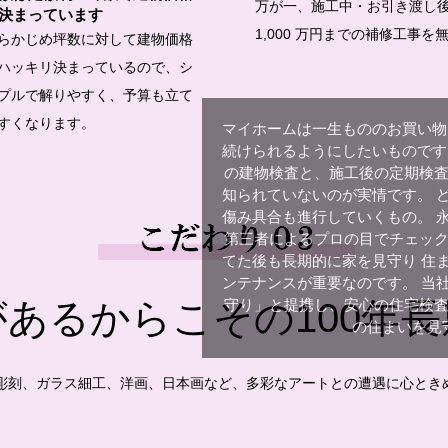
万が一、施工中・お引き渡し
決まっています
1,000 万円までの補修工事
らかじめ坪数に対して建物価格
ハッキリ決まっているので、シ
プルで解りやすく、予算も立て
すくなります。
マイホームは一生もののお買い物
続けられるようにしたいものです
の建物検査と、施工後の定期検
知られていないのが実情です。 
傷み具合も進行していくもの。 
第三者によるプロの目でチェッ
てた後も長期的に家を見守り 住
ンテナンスが重要なのです。 当
守り」と提携し、安心の住宅検
あるからこその100年
の住まいを見