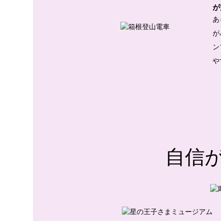
が
あ
が
ン
や
自信が