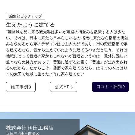
生えたように建てる
“姫路城を見に来る観光客は多いが姫路の街並みを散策する人は少な
い。それは、日本に来たら日本らしいもの 播磨に来たなら播磨の街並
みを求めるから家のデザインはご主人の顔であり、街の資産播磨で家
を建てるなら、昔から生えていたように建てるべきだと思う。それは
地域にとって普通の家かもしれないが普通というのは、意外に難しい
並々ならぬ努力があって、普遍に通ずると書く『普通』が生み出され
るのだから。だからこそ、播磨で家を建てるなら、はりまの木とはり
まの大工で地域に生えたように家を建てたい
口コミ・評判
施工事例
公式HP
株式会社 伊田工務店
兵庫県 /神戸市灘区