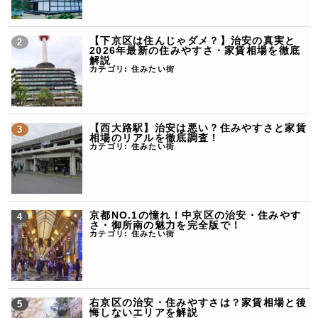
【下京区は住んじゃダメ？】治安の真実と
2026年最新の住みやすさ・家賃相場を徹底
解説
カテゴリ:
住みたい街
【西大路駅】治安は悪い？住みやすさと家賃
相場のリアルを徹底調査！
カテゴリ:
住みたい街
京都NO.1の憧れ！中京区の治安・住みやす
さ・御所南の魅力を完全版で！
カテゴリ:
住みたい街
右京区の治安・住みやすさは？家賃相場と後
悔しないエリアを解説