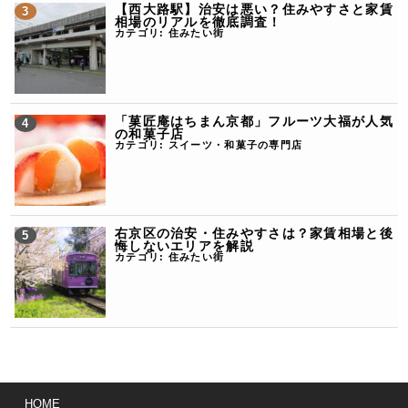
【西大路駅】治安は悪い？住みやすさと家賃
相場のリアルを徹底調査！
カテゴリ:
住みたい街
「菓匠庵はちまん京都」フルーツ大福が人気
の和菓子店
カテゴリ:
スイーツ・和菓子の専門店
右京区の治安・住みやすさは？家賃相場と後
悔しないエリアを解説
カテゴリ:
住みたい街
HOME