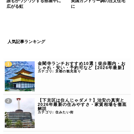
誰もがワクワクする部屋中に
英国カントリー調の注文住宅
広がる虹
に
人気記事ランキング
金閣寺ランチおすすめ10選！徒歩圏内・お
しゃれ・安い・予約可など【2026年最新】
カテゴリ:
京都の観光巡り
【下京区は住んじゃダメ？】治安の真実と
2026年最新の住みやすさ・家賃相場を徹底
解説
カテゴリ:
住みたい街