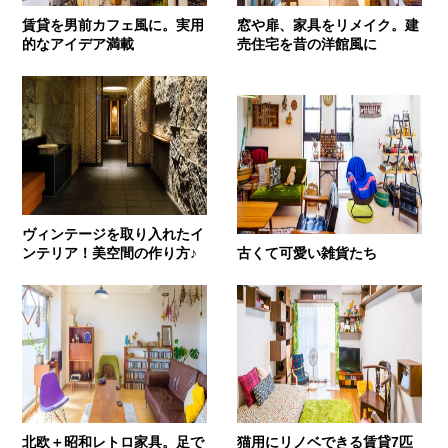
賃貸を男前カフェ風に。実用
窓や扉、家具をリメイク。建
的なアイデア満載
売住宅を昔の洋館風に
ヴィンテージを取り入れたイ
ンテリア！美空間の作り方♪
古くて可愛い雑貨たち
北欧＋昭和レトロ家具。足で
猫用にリノベできる賃貸7匹