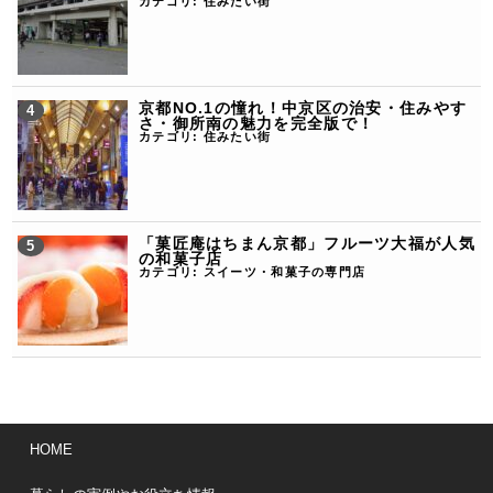
カテゴリ:
住みたい街
京都NO.1の憧れ！中京区の治安・住みやす
さ・御所南の魅力を完全版で！
カテゴリ:
住みたい街
「菓匠庵はちまん京都」フルーツ大福が人気
の和菓子店
カテゴリ:
スイーツ・和菓子の専門店
HOME