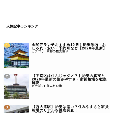
人気記事ランキング
金閣寺ランチおすすめ10選！徒歩圏内・お
しゃれ・安い・予約可など【2026年最新】
カテゴリ:
京都の観光巡り
【下京区は住んじゃダメ？】治安の真実と
2026年最新の住みやすさ・家賃相場を徹底
解説
カテゴリ:
住みたい街
【西大路駅】治安は悪い？住みやすさと家賃
相場のリアルを徹底調査！