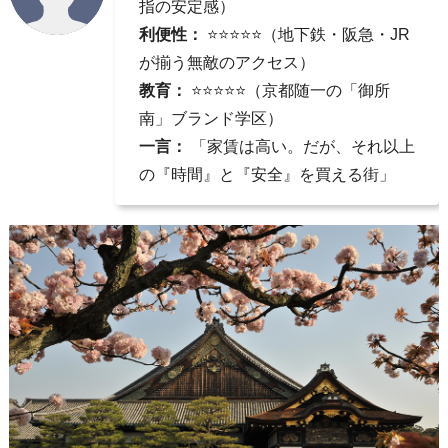
指の安定感）
利便性：
⭐⭐⭐⭐⭐（地下鉄・阪急・JR
が揃う無敵のアクセス）
教育：
⭐⭐⭐⭐⭐（京都随一の「御所
南」ブランド学区）
一言：
「家賃は高い。だが、それ以上
の『時間』と『安全』を買える街」