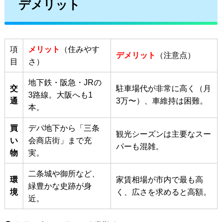
デメリット
項
メリット
（住みやす
デメリット
（注意点）
目
さ）
地下鉄・阪急・JRの
交
駐車場代が非常に高く（月
3路線。大阪へも1
通
3万〜）、車維持は困難。
本。
買
デパ地下から「三条
観光シーズンは主要なスー
い
会商店街」まで充
パーも混雑。
物
実。
二条城や御所など、
環
家賃相場が市内で最も高
緑豊かな史跡が身
境
く、広さを求めると高額。
近。