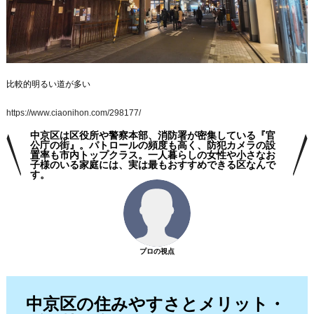
比較的明るい道が多い
https://www.ciaonihon.com/298177/
中京区は区役所や警察本部、消防署が密集している『官
公庁の街』。パトロールの頻度も高く、防犯カメラの設
置率も市内トップクラス。一人暮らしの女性や小さなお
子様のいる家庭には、実は最もおすすめできる区なんで
す。
プロの視点
中京区の住みやすさとメリット・