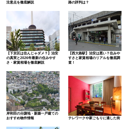
注意点を徹底解説
路の評判は？
【下京区は住んじゃダメ？】治安
【西大路駅】治安は悪い？住みや
の真実と2026年最新の住みやす
すさと家賃相場のリアルを徹底調
さ・家賃相場を徹底解説
査！
岸和田の分譲地・新築一戸建ての
おすすめ物件情報
テレワークや家ごもりに適した街