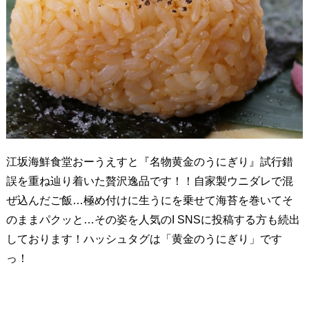
江坂海鮮食堂おーうえすと『名物黄金のうにぎり』試行錯
誤を重ね辿り着いた贅沢逸品です！！自家製ウニダレで混
ぜ込んだご飯…極め付けに生うにを乗せて海苔を巻いてそ
のままパクッと…その姿を人気のI SNSに投稿する方も続出
しております！ハッシュタグは「黄金のうにぎり」です
っ！