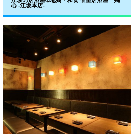
江坂の居酒屋➀地鶏・和食 個室居酒屋 鶏
心 -江坂本店-