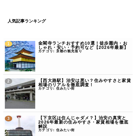
人気記事ランキング
金閣寺ランチおすすめ10選！徒歩圏内・お
しゃれ・安い・予約可など【2026年最新】
カテゴリ:
京都の観光巡り
【西大路駅】治安は悪い？住みやすさと家賃
相場のリアルを徹底調査！
カテゴリ:
住みたい街
【下京区は住んじゃダメ？】治安の真実と
2026年最新の住みやすさ・家賃相場を徹底
解説
カテゴリ:
住みたい街