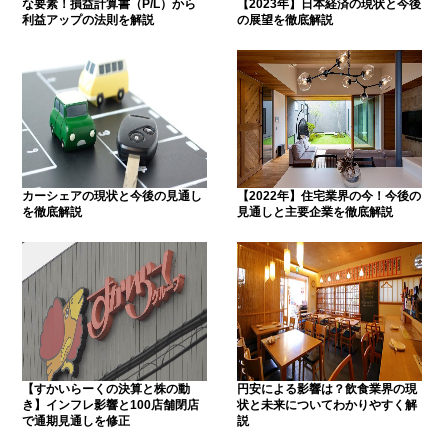
な要素！損益計算書（P/L）から
【2023年】日本経済の現状と今後
利益アップの法則を解説
の展望を徹底解説
カーシェアの現状と今後の見通し
【2022年】住宅業界の今！今後の
を徹底解説
見通しと主要企業を徹底解説
【すかいらーくの決算と株の動
円安による影響は？飲食業界の現
き】インフレ影響と100店舗閉店
状と未来についてわかりやすく解
で通期見通しを修正
説