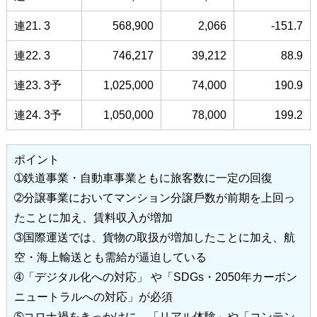
連21. 3
568,900
2,066
-151.7
連22. 3
746,217
39,212
88.9
連23. 3予
1,025,000
74,000
190.9
連24. 3予
1,050,000
78,000
199.2
ポイント
➀鉄道事業・⾃動⾞事業ともに旅客数に⼀定の回復
➁分譲事業においてマンション分譲⼾数が前期を上回っ
たことに加え、賃料収⼊が増加
➂国際運送では、貨物の取扱が増加したことに加え、航
空・海上輸送とも需給が逼迫している
➃「デジタル化への対応」 や「SDGs・2050年カーボン
ニュートラルへの対応」が必須
➄コロナ禍をきっかけに、「リアル体験」や「コンテン