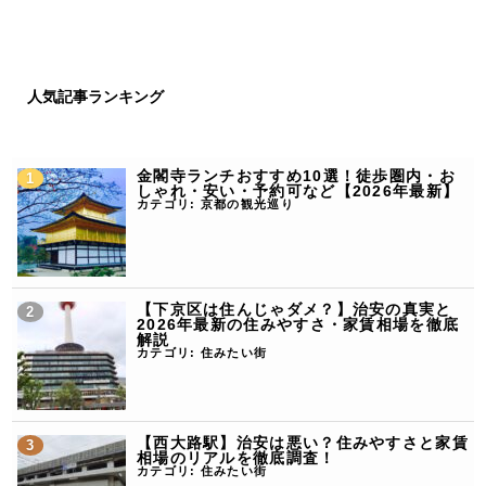
人気記事ランキング
金閣寺ランチおすすめ10選！徒歩圏内・お
しゃれ・安い・予約可など【2026年最新】
カテゴリ:
京都の観光巡り
【下京区は住んじゃダメ？】治安の真実と
2026年最新の住みやすさ・家賃相場を徹底
解説
カテゴリ:
住みたい街
【西大路駅】治安は悪い？住みやすさと家賃
相場のリアルを徹底調査！
カテゴリ:
住みたい街