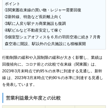
ポイント
➀関東圏在来線の買い物・レジャー需要回復
➁新幹線、特急など長距離上向く
➂駅に人戻り駅ナカ商業施設も復調
➃駅ビルなど不動産安定して稼ぐ
➄個室型シェアオフィスを６月の羽田空港に続き７月青
森空港に開設、駅以外の公共施設にも積極展開
行動制限の緩和や入国制限の緩和が大きく影響し、業績は
回復傾向に。コロナ前との比較で在来線（関東圏）は、
2023年3月末時点で約95％の水準に到達する見通し。新幹
線 は、2023年3月末時点で約90％の水準に到達する見通し
を発表しています。
営業利益最大年度との比較