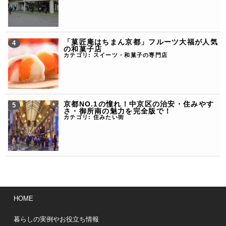
「菓匠庵はちまん京都」フルーツ大福が人気
の和菓子店
カテゴリ:
スイーツ・和菓子の専門店
京都NO.1の憧れ！中京区の治安・住みやす
さ・御所南の魅力を完全版で！
カテゴリ:
住みたい街
HOME
暮らしの実例やお役立ち情報