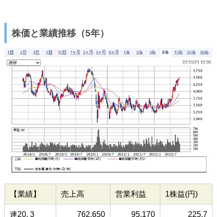
株価と業績推移（5年）
【業績】
売上高
営業利益
1株益(円)
連20. 3
762,650
95,170
225.7