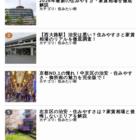
2026年最新の住みやすさ・家賃相場を徹底
解説
カテゴリ:
住みたい街
【西大路駅】治安は悪い？住みやすさと家賃
相場のリアルを徹底調査！
カテゴリ:
住みたい街
京都NO.1の憧れ！中京区の治安・住みやす
さ・御所南の魅力を完全版で！
カテゴリ:
住みたい街
右京区の治安・住みやすさは？家賃相場と後
悔しないエリアを解説
カテゴリ:
住みたい街