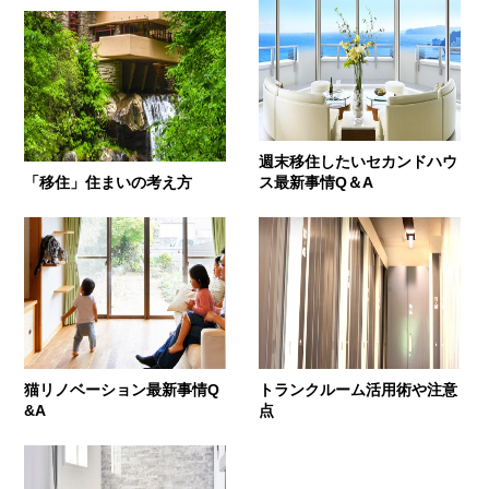
週末移住したいセカンドハウ
「移住」住まいの考え方
ス最新事情Q＆A
猫リノベーション最新事情Q
トランクルーム活用術や注意
&A
点