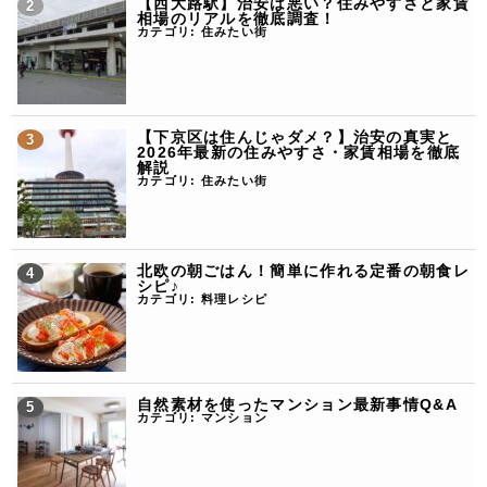
【西大路駅】治安は悪い？住みやすさと家賃
相場のリアルを徹底調査！
カテゴリ:
住みたい街
【下京区は住んじゃダメ？】治安の真実と
2026年最新の住みやすさ・家賃相場を徹底
解説
カテゴリ:
住みたい街
北欧の朝ごはん！簡単に作れる定番の朝食レ
シピ♪
カテゴリ:
料理レシピ
自然素材を使ったマンション最新事情Q&A
カテゴリ:
マンション