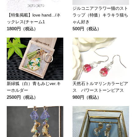
ジルコニアフラワー猫のスト
【特集掲載】love hand.../ネ
ラップ（特価）キラキラ猫ち
ックレス(チャーム1
ゃん好き
1800
500
円（税込）
円（税込）
新緑狐（白）青もみじver.キ
天然石トルマリンカラーピア
ーホルダー
ス パワーストーンピアス
2500
980
円（税込）
円（税込）