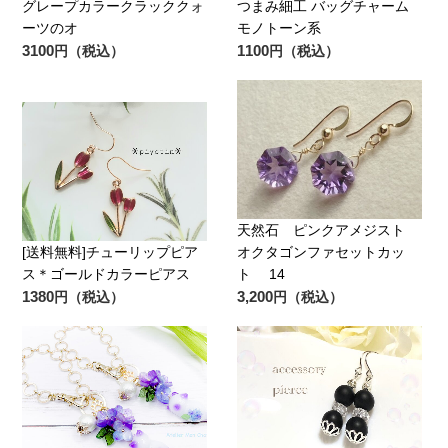
グレープカラークラッククォ
つまみ細工 バッグチャーム
ーツのオ
モノトーン系
3100
1100
円（税込）
円（税込）
天然石 ピンクアメジスト
[送料無料]チューリップピア
オクタゴンファセットカッ
ス＊ゴールドカラーピアス
ト 14
1380
3,200
円（税込）
円（税込）