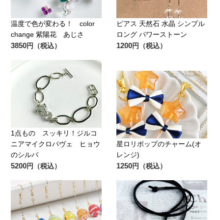
温度で色が変わる！ color
ピアス 天然石 水晶 シンプル
change 紫陽花 あじさ
ロング パワーストーン
3850
1200
円（税込）
円（税込）
1点もの スッキリ！ジルコ
ニアマイクロパヴェ ヒョウ
星ロリポップのチャーム(オ
のシルバ
レンジ)
5200
1250
円（税込）
円（税込）