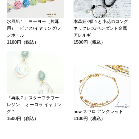
水風船１ ヨーヨー（片耳
本革紐×蝶々と小花のロング
用） ピアス/イヤリング/ノ
ネックレス/ペンダント金属
ンホール
アレルギ
1100
1500
円（税込）
円（税込）
『再販２』スターフラワー
レジン オーロラ イヤリン
グ *
new スワロ アンクレット
1500
1100
円（税込）
円（税込）