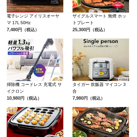
電子レンジ アイリスオーヤ
ザイグルスマート 無煙 ホッ
マ 17L 50Hz
トプレート
7,480
25,300
円（税込）
円（税込）
掃除機 コードレス 充電式 サ
タイガー 炊飯器 マイコン 3
イクロン
合
10,980
7,980
円（税込）
円（税込）