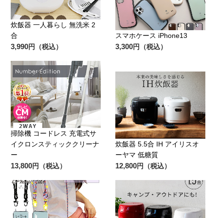
炊飯器 一人暮らし 無洗米 2
合
スマホケース iPhone13
3,990
3,300
円（税込）
円（税込）
掃除機 コードレス 充電式サ
イクロンスティッククリーナ
炊飯器 5.5合 IH アイリスオ
ー
ーヤマ 低糖質
13,800
12,800
円（税込）
円（税込）