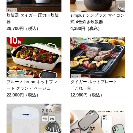
炊飯器 タイガー 圧力IH炊飯
simplus シンプラス マイコン
器
式 4合炊き炊飯器
29,700
4,380
円（税込）
円（税込）
ブルーノ bruno ホットプレ
タイガー ホットプレート
ート グランデ ベージュ
「これ一台」
22,000
12,980
円（税込）
円（税込）