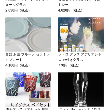
ォールグラス
トレー
2,030
4,620
円（税込）
円（税込）
食器 お皿 ブルーノ セラミッ
レトロ グラス アデリアレト
クプレート
ロ 台付きグラス
4,180
770
円（税込）
円（税込）
切子グラス ペアセット 桐箱
バカラ (Baccarat) オノロジ