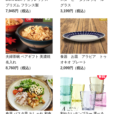
プリズム フランス製
グラス
7,945
3,199
円（税込）
円（税込）
夫婦茶碗 ペアギフト 美濃焼
食器 お皿 アラビア トゥ
名入れ
オキオ プレート
8,760
2,099
円（税込）
円（税込）
食器 パスタ皿 おしゃれ 和食
割れないタンブラー 選べる