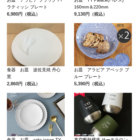
ラティッシ プレート
160mm＆220mm
6,980
9,130
円（税込）
円（税込）
食器 お皿 波佐見焼 丹心
お皿 アラビア アベック ブ
窯
ルー プレート
2,860
5,390
円（税込）
円（税込）
食器 お皿 arita japan TY
真空断熱構造 サーモラウン