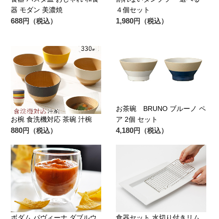
器 モダン 美濃焼
４個セット
688
1,980
円（税込）
円（税込）
お茶碗 BRUNO ブルーノ ペ
お椀 食洗機対応 茶碗 汁椀
ア 2個 セット
880
4,180
円（税込）
円（税込）
ボダム パヴィーナ ダブルウ
食器セット 水切り付きリム