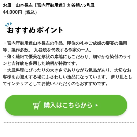
お皿 山本長左【宮内庁御用達】九谷焼7.5号皿
44,000
円（税込）
・宮内庁御用達山本長左の作品。即位の礼やご成婚の饗宴の儀用
等、製作多数。 九谷焼を代表する作家の一人。
・薄く繊細で優美な形状の素地にもこだわり、細やかな染付のライ
ンと吉祥紋を多用した絵柄が特徴です。
・大皿料理にぴったりの大きさでありながら気品があり、大切なお
客様をお迎えする場にふさわしい逸品になっています。 飾り皿とし
てインテリアとしてお使いいただくのもおすすめです。