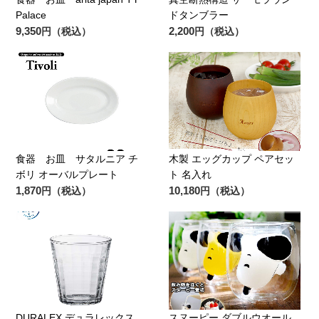
Palace
ドタンブラー
9,350
2,200
円（税込）
円（税込）
食器 お皿 サタルニア チ
木製 エッグカップ ペアセッ
ボリ オーバルプレート
ト 名入れ
1,870
10,180
円（税込）
円（税込）
DURALEX デュラレックス
スヌーピー ダブルウオール