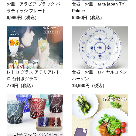
お皿 アラビア ブラック パ
食器 お皿 arita japan TY
ラティッシ プレート
Palace
6,980
9,350
円（税込）
円（税込）
レトロ グラス アデリアレト
食器 お皿 ロイヤルコペン
ロ 台付きグラス
ハーゲン
770
18,980
円（税込）
円（税込）