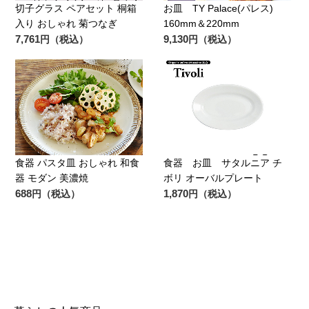
切子グラス ペアセット 桐箱
お皿 TY Palace(パレス)
入り おしゃれ 菊つなぎ
160mm＆220mm
7,761
9,130
円（税込）
円（税込）
食器 パスタ皿 おしゃれ 和食
食器 お皿 サタルニア チ
器 モダン 美濃焼
ボリ オーバルプレート
688
1,870
円（税込）
円（税込）