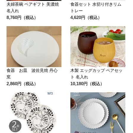
夫婦茶碗 ペアギフト 美濃焼
食器セット 水切り付きリム
名入れ
トレー
8,760
4,620
円（税込）
円（税込）
食器 お皿 波佐見焼 丹心
木製 エッグカップ ペアセッ
窯
ト 名入れ
2,860
10,180
円（税込）
円（税込）