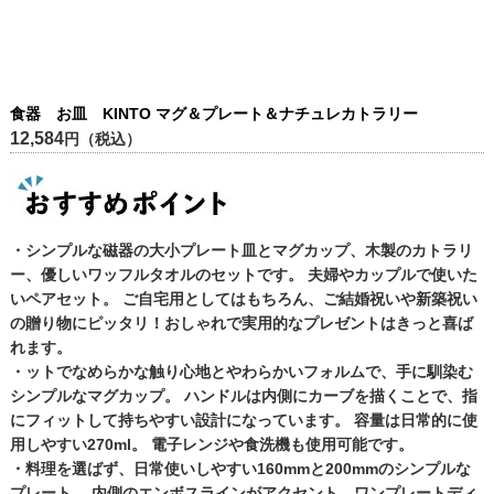
食器 お皿 KINTO マグ＆プレート＆ナチュレカトラリー
12,584
円（税込）
・シンプルな磁器の大小プレート皿とマグカップ、木製のカトラリ
ー、優しいワッフルタオルのセットです。 夫婦やカップルで使いた
いペアセット。 ご自宅用としてはもちろん、ご結婚祝いや新築祝い
の贈り物にピッタリ！おしゃれで実用的なプレゼントはきっと喜ば
れます。
・ットでなめらかな触り心地とやわらかいフォルムで、手に馴染む
シンプルなマグカップ。 ハンドルは内側にカーブを描くことで、指
にフィットして持ちやすい設計になっています。 容量は日常的に使
用しやすい270ml。 電子レンジや食洗機も使用可能です。
・料理を選ばず、日常使いしやすい160mmと200mmのシンプルな
プレート。 内側のエンボスラインがアクセント。ワンプレートディ