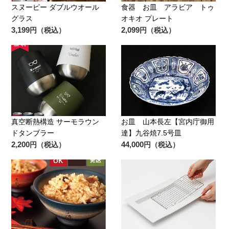
スヌーピー ダブルウオール
食器 お皿 アラビア トゥ
グラス
オキオ プレート
3,199
2,099
円（税込）
円（税込）
真空断熱構造 サーモラウン
お皿 山本長左【宮内庁御用
ドタンブラー
達】九谷焼7.5号皿
2,200
44,000
円（税込）
円（税込）