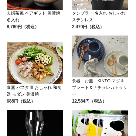
夫婦茶碗 ペアギフト 美濃焼
タンブラー 名入れ おしゃれ
名入れ
ステンレス
8,760
2,470
円（税込）
円（税込）
食器 お皿 KINTO マグ＆
食器 パスタ皿 おしゃれ 和食
プレート＆ナチュレカトラリ
器 モダン 美濃焼
ー
688
12,584
円（税込）
円（税込）