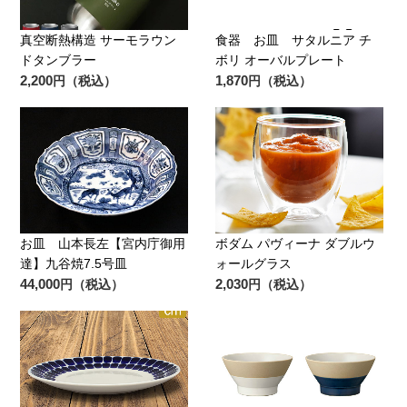
真空断熱構造 サーモラウン
食器 お皿 サタルニア チ
ドタンブラー
ボリ オーバルプレート
2,200
1,870
円（税込）
円（税込）
お皿 山本長左【宮内庁御用
ボダム パヴィーナ ダブルウ
達】九谷焼7.5号皿
ォールグラス
44,000
2,030
円（税込）
円（税込）