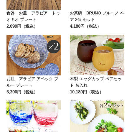
食器 お皿 アラビア トゥ
お茶碗 BRUNO ブルーノ ペ
オキオ プレート
ア 2個 セット
2,099
4,180
円（税込）
円（税込）
お皿 アラビア アベック ブ
木製 エッグカップ ペアセッ
ルー プレート
ト 名入れ
5,390
10,180
円（税込）
円（税込）