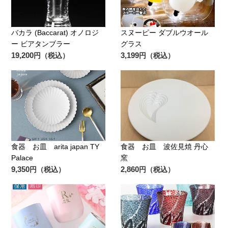
バカラ (Baccarat) オノロジ
スヌーピー ダブルウオール
ー ビアタンブラー
グラス
19,200
3,199
円（税込）
円（税込）
食器 お皿 arita japan TY
食器 お皿 波佐見焼 丹心
Palace
窯
9,350
2,860
円（税込）
円（税込）