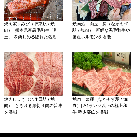
焼肉家すみび（堺東駅 / 焼
焼肉処 肉匠一房（なかもず
肉）| 熊本県産黒毛和牛「和
駅 / 焼肉）| 新鮮な黒毛和牛や
王」 を楽しめる隠れた名店
国産ホルモンを堪能
焼肉しょう（北花田駅 / 焼
焼肉 萬輝（なかもず駅 / 焼
肉）| とろける厚切り肉の旨味
肉）| A4ランク以上の極上和
を堪能
牛 稀少部位を堪能