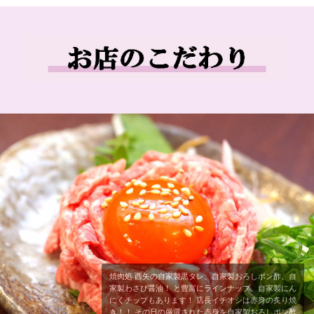
焼肉処 西矢の自家製黒タレ、自家製おろしポン酢、自
家製わさび醤油！ と豊富にラインナップ。自家製にん
にくチップもあります！ 店長イチオシは赤身の炙り焼
き！！ その日の厳選された赤身を自家製おろしポン酢