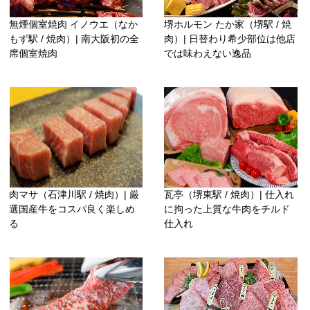
無煙個室焼肉 イノウエ（なか
堺ホルモン たか家（堺駅 / 焼
もず駅 / 焼肉）| 南大阪初の全
肉）| 日替わり希少部位は他店
席個室焼肉
では味わえない逸品
肉マサ（石津川駅 / 焼肉）| 厳
瓦亭（堺東駅 / 焼肉）| 仕入れ
選国産牛をコスパ良く楽しめ
に拘った上質な牛肉をチルド
る
仕入れ