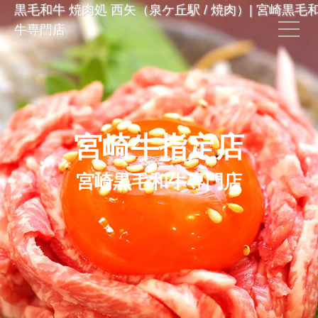
黒毛和牛 焼肉処 西矢（泉ケ丘駅 / 焼肉）| 宮崎黒毛
牛専門店
宮崎牛指定店
宮崎黒毛和牛専門店