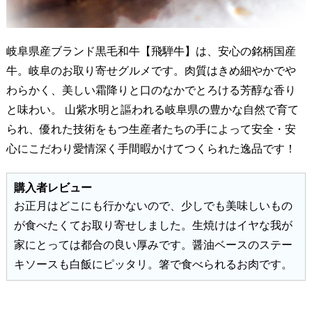
岐阜県産ブランド黒毛和牛【飛騨牛】は、安心の銘柄国産
牛。岐阜のお取り寄せグルメです。肉質はきめ細やかでや
わらかく、美しい霜降りと口のなかでとろける芳醇な香り
と味わい。 山紫水明と謳われる岐阜県の豊かな自然で育て
られ、優れた技術をもつ生産者たちの手によって安全・安
心にこだわり愛情深く手間暇かけてつくられた逸品です！
購入者レビュー
お正月はどこにも行かないので、少しでも美味しいもの
が食べたくてお取り寄せしました。生焼けはイヤな我が
家にとっては都合の良い厚みです。醤油ベースのステー
キソースも白飯にピッタリ。箸で食べられるお肉です。