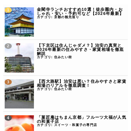
金閣寺ランチおすすめ10選！徒歩圏内・お
しゃれ・安い・予約可など【2026年最新】
カテゴリ:
京都の観光巡り
【下京区は住んじゃダメ？】治安の真実と
2026年最新の住みやすさ・家賃相場を徹底
解説
カテゴリ:
住みたい街
【西大路駅】治安は悪い？住みやすさと家賃
相場のリアルを徹底調査！
カテゴリ:
住みたい街
「菓匠庵はちまん京都」フルーツ大福が人気
の和菓子店
カテゴリ:
スイーツ・和菓子の専門店