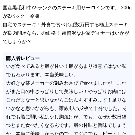
国産黒毛和牛A5ランクのステーキ用サーロインです。 300g
が2パック 冷凍
自宅でステーキ！外食で食べれば数万円する極上ステーキ
が良肉問屋ならこの価格！ 超贅沢なお家ディナーはいかが
でしょうか？
購入者レビュー
いざ食べてみると脂が甘い！脂があまり得意ではない私
でもわかります。本当美味しい。
大好きな某メーカーの刻みわさびで食べましたが、これ
がまた口の中さっぱりして美味しい！やっぱりお肉には
これだよなーと思いながらごはんもすすみます！足りな
いかなと思いながらも、家族4人で2枚で十分でした。そ
れでも脂に弱い私は少し胸焼けが。でも、なぜか数日経
つとまた食べたくなるんです。脂の甘味と旨味でしょう
か。本当に美味しかったので、すぐにでもリピートした