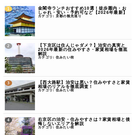
金閣寺ランチおすすめ10選！徒歩圏内・お
しゃれ・安い・予約可など【2026年最新】
カテゴリ:
京都の観光巡り
【下京区は住んじゃダメ？】治安の真実と
2026年最新の住みやすさ・家賃相場を徹底
解説
カテゴリ:
住みたい街
【西大路駅】治安は悪い？住みやすさと家賃
相場のリアルを徹底調査！
カテゴリ:
住みたい街
右京区の治安・住みやすさは？家賃相場と後
悔しないエリアを解説
カテゴリ:
住みたい街