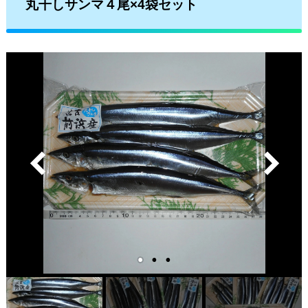
丸干しサンマ４尾×4袋セット