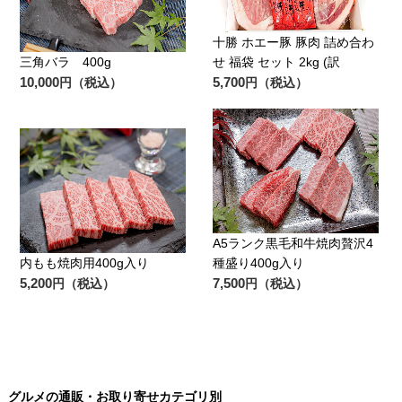
十勝 ホエー豚 豚肉 詰め合わ
三角バラ 400g
せ 福袋 セット 2kg (訳
10,000
5,700
円（税込）
円（税込）
A5ランク黒毛和牛焼肉贅沢4
内もも焼肉用400g入り
種盛り400g入り
5,200
7,500
円（税込）
円（税込）
グルメの通販・お取り寄せカテゴリ別