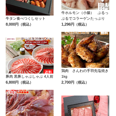
牛ホルモン（小腸） ぷるっ
牛タン食べつくしセット
ぷるでコラーゲンたっぷり
8,000
1,296
円（税込）
円（税込）
鶏肉 さんわの手羽先塩焼き
豚肉 黒豚しゃぶしゃぶ 4人前
1kg
6,800
2,700
円（税込）
円（税込）