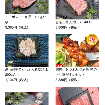
イチボステーキ用 100gX2
枚
とも三角(ヒウチ) 400g
3,300
6,800
円（税込）
円（税込）
黒毛和牛てっちゃん真空冷凍
鶏肉 おつまみ 焼き鳥 噂の
200g入り
トリ逃がすなセット
1,134
3,380
円（税込）
円（税込）