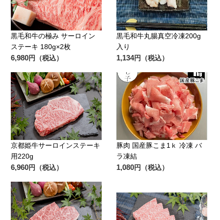
黒毛和牛の極み サーロイン
黒毛和牛丸腸真空冷凍200g
ステーキ 180g×2枚
入り
6,980
1,134
円（税込）
円（税込）
京都姫牛サーロインステーキ
豚肉 国産豚こま1ｋ 冷凍 バ
用220g
ラ凍結
6,960
1,080
円（税込）
円（税込）