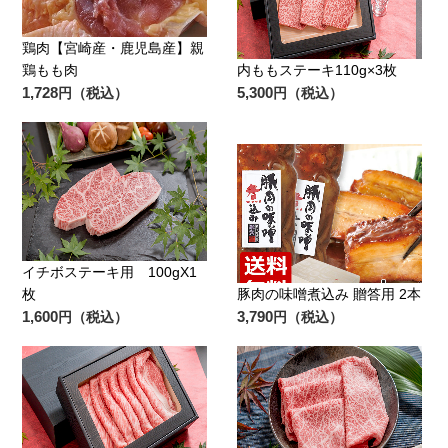
鶏肉【宮崎産・鹿児島産】親
鶏もも肉
内ももステーキ110g×3枚
1,728
5,300
円（税込）
円（税込）
イチボステーキ用 100gX1
枚
豚肉の味噌煮込み 贈答用 2本
1,600
3,790
円（税込）
円（税込）