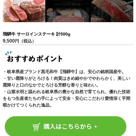
飛騨牛 サーロインステーキ 計500g
9,500
円（税込）
・岐阜県産ブランド黒毛和牛【飛騨牛】は、安心の銘柄国産牛。
・甘い霜降りがとろける！肉質はきめ細やかでやわらかく、美しい
霜降りと口のなかでとろける芳醇な香りと味わい。
・山紫水明と謳われる岐阜県の豊かな自然で育てられ、優れた技術
をもつ生産者たちの手によって安全・安心にこだわり愛情深く手間
暇かけてつくられた逸品。