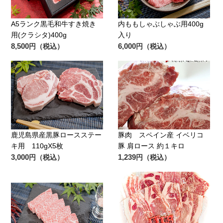
A5ランク黒毛和牛すき焼き
内ももしゃぶしゃぶ用400g
用(クラシタ)400g
入り
8,500
6,000
円（税込）
円（税込）
鹿児島県産黒豚ロースステー
豚肉 スペイン産 イベリコ
キ用 110gX5枚
豚 肩ロース 約１キロ
3,000
1,239
円（税込）
円（税込）