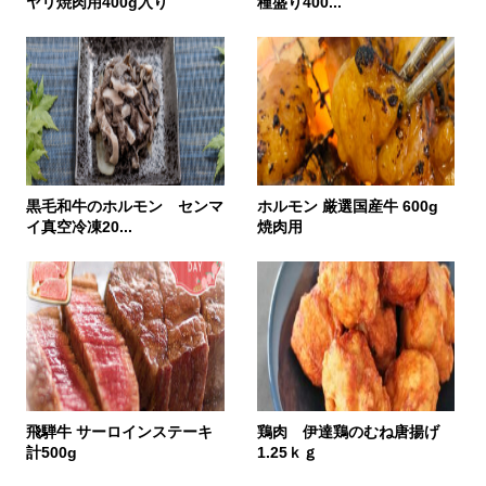
ヤリ焼肉用400g入り
種盛り400...
黒毛和牛のホルモン センマ
ホルモン 厳選国産牛 600g
イ真空冷凍20...
焼肉用
飛騨牛 サーロインステーキ
鶏肉 伊達鶏のむね唐揚げ
計500g
1.25ｋｇ