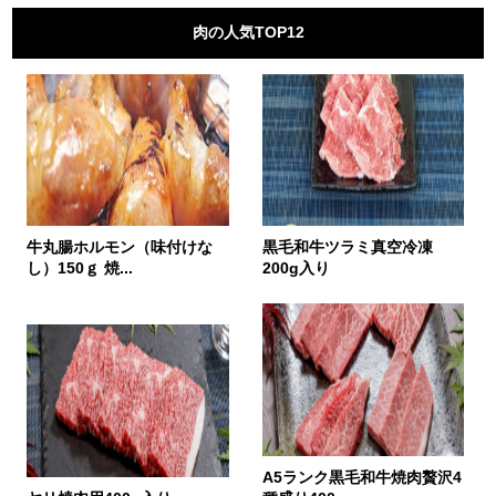
肉の人気TOP12
牛丸腸ホルモン（味付けな
黒毛和牛ツラミ真空冷凍
し）150ｇ 焼...
200g入り
A5ランク黒毛和牛焼肉贅沢4