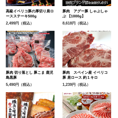
高級イベリコ豚の厚切り肩ロ
豚肉 アグー豚 しゃぶしゃ
ースステーキ500g
ぶ 【1000g】
2,499
8,618
円（税込）
円（税込）
豚肉 切り落とし 豚こま 鹿児
豚肉 スペイン産 イベリコ
島黒豚
豚 肩ロース 約１キロ
5,490
1,239
円（税込）
円（税込）