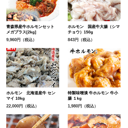
青森県産牛ホルモンセット
ホルモン 国産牛大腸（シマ
メガプラス[2kg]
チョウ）150g
9,960
843
円（税込）
円（税込）
ホルモン 北海道産牛 セン
特製味噌漬 牛ホルモン 牛小
マイ 10kg
腸 １kg
22,000
1,980
円（税込）
円（税込）