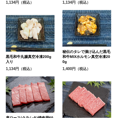
1,134
1,134
円（税込）
円（税込）
秘伝のタレで漬け込んだ黒毛
黒毛和牛丸腸真空冷凍200g
和牛MIXホルモン真空冷凍20
入り
0g
1,134
1,400
円（税込）
円（税込）
肩ロース(クラシタ)焼肉用60