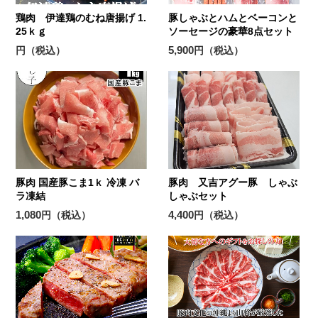
鶏肉 伊達鶏のむね唐揚げ 1.
豚しゃぶとハムとベーコンと
25ｋｇ
ソーセージの豪華8点セット
5,900
円（税込）
円（税込）
豚肉 国産豚こま1ｋ 冷凍 バ
豚肉 又吉アグー豚 しゃぶ
ラ凍結
しゃぶセット
1,080
4,400
円（税込）
円（税込）