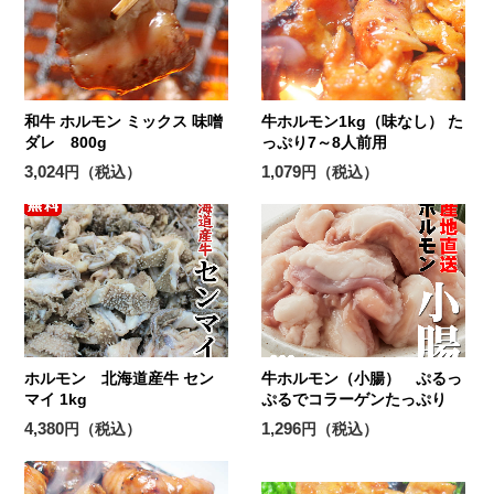
和牛 ホルモン ミックス 味噌
牛ホルモン1kg（味なし） た
ダレ 800g
っぷり7～8人前用
3,024
1,079
円（税込）
円（税込）
ホルモン 北海道産牛 セン
牛ホルモン（小腸） ぷるっ
マイ 1kg
ぷるでコラーゲンたっぷり
4,380
1,296
円（税込）
円（税込）