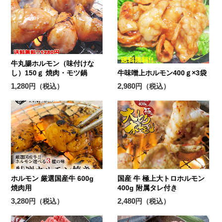
牛丸腸ホルモン（味付けな
し）150ｇ 焼肉・モツ鍋
牛味噌上ホルモン400ｇ×3袋
1,280
2,980
円（税込）
円（税込）
ホルモン 厳選国産牛 600g
国産 牛 極上大トロホルモン
焼肉用
400g 附属タレ付き
3,280
2,480
円（税込）
円（税込）