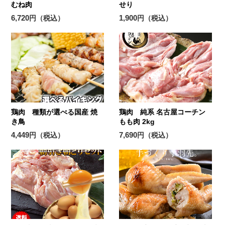
むね肉
せり
6,720
1,900
円（税込）
円（税込）
鶏肉 種類が選べる国産 焼
鶏肉 純系 名古屋コーチン
き鳥
もも肉 2kg
4,449
7,690
円（税込）
円（税込）