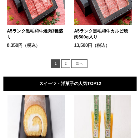
A5ランク黒毛和牛焼肉3種盛
A5ランク黒毛和牛カルビ焼
り
肉500g入り
8,350
13,500
円（税込）
円（税込）
1
2
次へ
スイーツ・洋菓子の人気TOP12