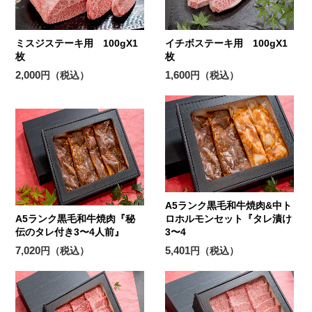
ミスジステーキ用 100gX1
イチボステーキ用 100gX1
枚
枚
2,000
1,600
円（税込）
円（税込）
A5ランク黒毛和牛焼肉&中ト
A5ランク黒毛和牛焼肉『秘
ロホルモンセット『タレ漬け
伝のタレ付き3〜4人前』
3〜4
7,020
5,401
円（税込）
円（税込）