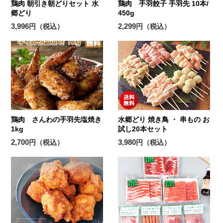
鶏肉 朝引き朝どりセット 水
鶏肉 手羽餃子 手羽先 10本/
郷どり
450g
3,996
2,299
円（税込）
円（税込）
鶏肉 さんわの手羽先塩焼き
水郷どり 焼き鳥 ・ 串もの お
1kg
試し20本セット
2,700
3,980
円（税込）
円（税込）