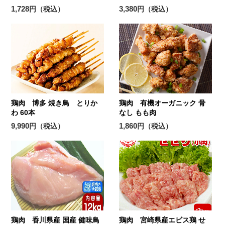
1,728
3,380
円（税込）
円（税込）
鶏肉 博多 焼き鳥 とりか
鶏肉 有機オーガニック 骨
わ 60本
なし もも肉
9,990
1,860
円（税込）
円（税込）
鶏肉 香川県産 国産 健味鳥
鶏肉 宮崎県産エビス鶏 せ