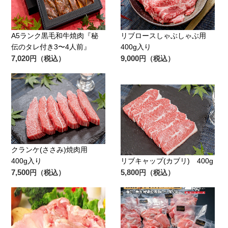
A5ランク黒毛和牛焼肉『秘
リブロースしゃぶしゃぶ用
伝のタレ付き3〜4人前』
400g入り
7,020
9,000
円（税込）
円（税込）
クランケ(ささみ)焼肉用
400g入り
リブキャップ(カブリ) 400g
7,500
5,800
円（税込）
円（税込）