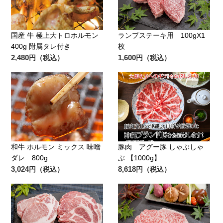
国産 牛 極上大トロホルモン
ランプステーキ用 100gX1
400g 附属タレ付き
枚
2,480
1,600
円（税込）
円（税込）
和牛 ホルモン ミックス 味噌
豚肉 アグー豚 しゃぶしゃ
ダレ 800g
ぶ 【1000g】
3,024
8,618
円（税込）
円（税込）