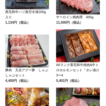
黒毛和牛ハツ真空冷凍200g
入り
サーロイン焼肉用 400g
1,134
11,000
円（税込）
円（税込）
A5ランク黒毛和牛焼肉&中ト
豚肉 又吉アグー豚 しゃぶ
ロホルモンセット『タレ漬け
しゃぶセット
3〜4
4,400
5,401
円（税込）
円（税込）