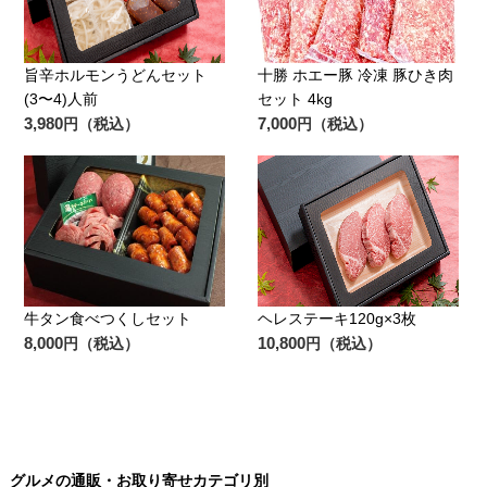
旨辛ホルモンうどんセット
十勝 ホエー豚 冷凍 豚ひき肉
(3〜4)人前
セット 4kg
3,980
7,000
円（税込）
円（税込）
牛タン食べつくしセット
ヘレステーキ120g×3枚
8,000
10,800
円（税込）
円（税込）
グルメの通販・お取り寄せカテゴリ別