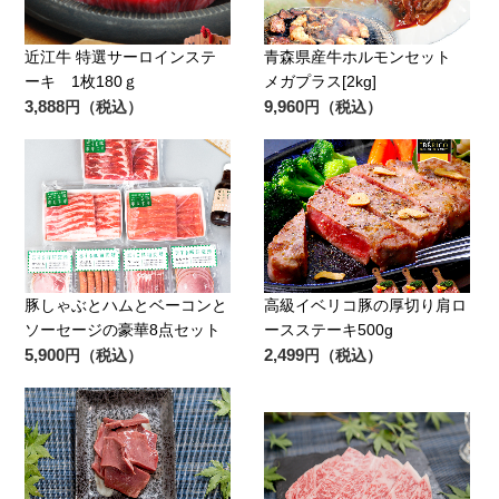
近江牛 特選サーロインステ
青森県産牛ホルモンセット
ーキ 1枚180ｇ
メガプラス[2kg]
3,888
9,960
円（税込）
円（税込）
豚しゃぶとハムとベーコンと
高級イベリコ豚の厚切り肩ロ
ソーセージの豪華8点セット
ースステーキ500g
5,900
2,499
円（税込）
円（税込）