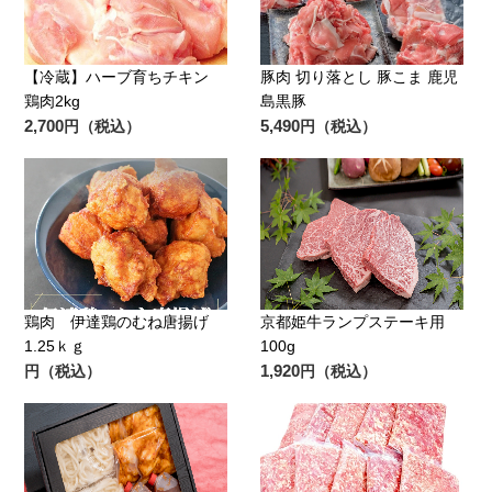
【冷蔵】ハーブ育ちチキン
豚肉 切り落とし 豚こま 鹿児
鶏肉2kg
島黒豚
2,700
5,490
円（税込）
円（税込）
鶏肉 伊達鶏のむね唐揚げ
京都姫牛ランプステーキ用
1.25ｋｇ
100g
1,920
円（税込）
円（税込）