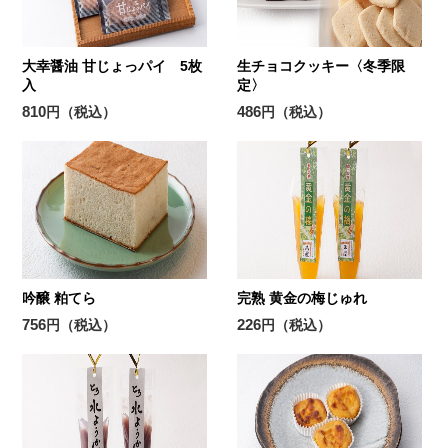
大幸醤油 甘じょっパイ 5枚
生チョコクッキー〈冬季限
入
定〉
810
486
円（税込）
円（税込）
吟醸 粕てら
完熟 黄金の梅じゅれ
756
226
円（税込）
円（税込）