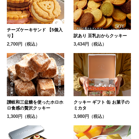
チーズケーキサンド 【5個入
り】
訳あり 豆乳おからクッキー
2,700
3,434
円（税込）
円（税込）
讃岐和三盆糖を使ったホロホ
クッキー ギフト 缶 お菓子の
ロ食感の贅沢クッキー
ミカタ
1,300
3,980
円（税込）
円（税込）