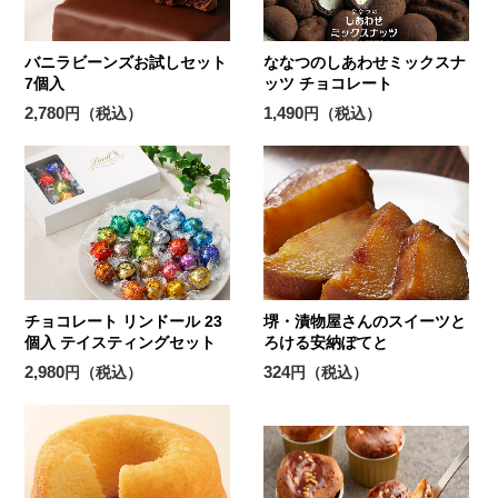
バニラビーンズお試しセット
ななつのしあわせミックスナ
7個入
ッツ チョコレート
2,780
1,490
円（税込）
円（税込）
チョコレート リンドール 23
堺・漬物屋さんのスイーツと
個入 テイスティングセット
ろける安納ぽてと
2,980
324
円（税込）
円（税込）