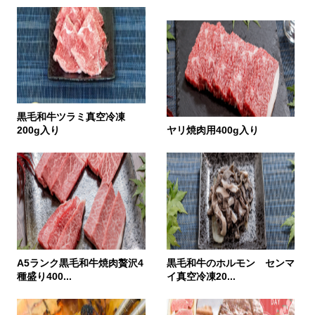
黒毛和牛ツラミ真空冷凍
200g入り
ヤリ焼肉用400g入り
A5ランク黒毛和牛焼肉贅沢4
黒毛和牛のホルモン センマ
種盛り400...
イ真空冷凍20...