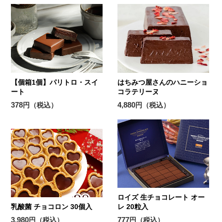
【個箱1個】パリトロ・スイ
はちみつ屋さんのハニーショ
ート
コラテリーヌ
378
4,880
円（税込）
円（税込）
ロイズ 生チョコレート オー
乳酸菌 チョコロン 30個入
レ 20粒入
3,980
777
円（税込）
円（税込）