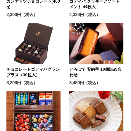
カンナッツチョコレート(400
ゴディバ クッキーアソート
g)
メント 44枚入
2,300
4,320
円（税込）
円（税込）
チョコレートゴディバグラン
とろぽて 安納芋 10個詰め合
プラス（30粒入）
わせ
8,208
3,480
円（税込）
円（税込）