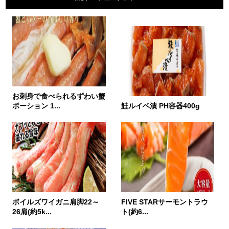
お刺身で食べられるずわい蟹
ポーション 1...
鮭ルイベ漬 PH容器400g
ボイルズワイガニ肩脚22～
FIVE STARサーモントラウ
26肩(約5k...
ト(約6...