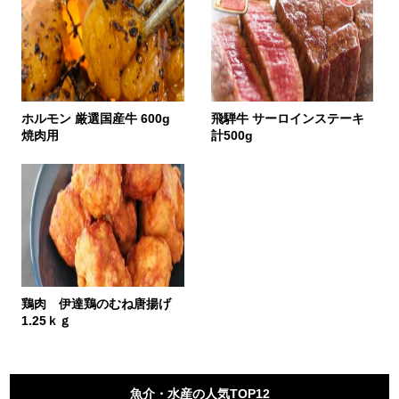
ホルモン 厳選国産牛 600g
飛騨牛 サーロインステーキ
焼肉用
計500g
鶏肉 伊達鶏のむね唐揚げ
1.25ｋｇ
魚介・水産の人気TOP12