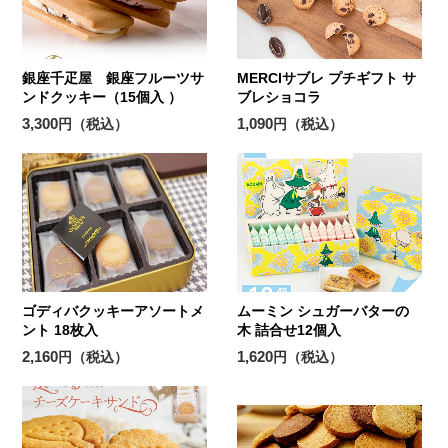
銀座千疋屋 銀座フルーツサ
MERCIサブレ プチギフト サ
ンドクッキー（15個入 ）
ブレショコラ
3,300
1,090
円（税込）
円（税込）
ゴディバクッキーアソートメ
ムーミン シュガーバターの
ント 18枚入
木 詰合せ12個入
2,160
1,620
円（税込）
円（税込）