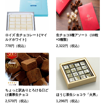
ロイズ 生チョコレート[マイ
生チョコ3種アソート（10粒
ルドホワイト]
×3種類）
778
2,322
円（税込）
円（税込）
ちょっと訳ありとろける口ど
け濃厚生チョコ
ほうじ茶生ショコラ「火男」
2,570
1,296
円（税込）
円（税込）