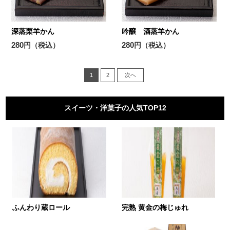
深蒸栗羊かん
吟醸 酒蒸羊かん
280
280
円（税込）
円（税込）
1
2
次へ
スイーツ・洋菓子の人気TOP12
ふんわり蔵ロール
完熟 黄金の梅じゅれ