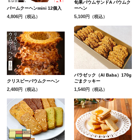
旬果バウムサンドA バウムク
バームクーヘンmini 12個入
ーヘン
4,806
5,100
円（税込）
円（税込）
バラゼック（Al Baba）170g
クリスピーバウムクーヘン
ごまクッキー
2,480
1,540
円（税込）
円（税込）