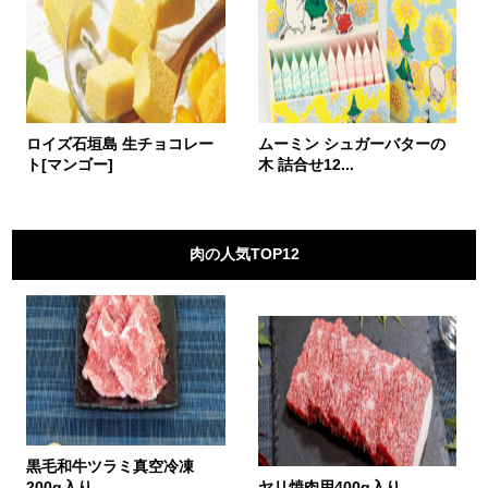
ロイズ石垣島 生チョコレー
ムーミン シュガーバターの
ト[マンゴー]
木 詰合せ12...
肉の人気TOP12
黒毛和牛ツラミ真空冷凍
200g入り
ヤリ焼肉用400g入り