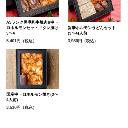
A5ランク黒毛和牛焼肉&中ト
ロホルモンセット『タレ漬け
旨辛ホルモンうどんセット
3〜4
(3〜4)人前
5,401
3,980
円（税込）
円（税込）
国産中トロホルモン焼き(3〜
4人前)
3,510
円（税込）