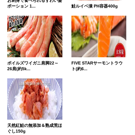
お刺身で食べられるずわい蟹
ポーション 1...
鮭ルイベ漬 PH容器400g
ボイルズワイガニ肩脚22～
FIVE STARサーモントラウ
26肩(約5k...
ト(約6...
天然紅鮭の無添加＆熟成荒ほ
ぐし150g