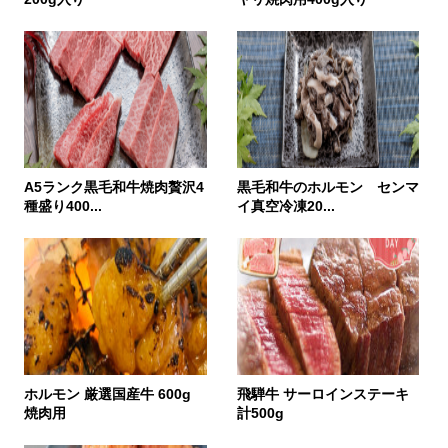
A5ランク黒毛和牛焼肉贅沢4
黒毛和牛のホルモン センマ
種盛り400...
イ真空冷凍20...
ホルモン 厳選国産牛 600g
飛騨牛 サーロインステーキ
焼肉用
計500g