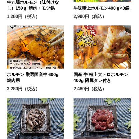
牛丸腸ホルモン（味付けな
し）150ｇ 焼肉・モツ鍋
牛味噌上ホルモン400ｇ×3袋
1,280
2,980
円（税込）
円（税込）
ホルモン 厳選国産牛 600g
国産 牛 極上大トロホルモン
焼肉用
400g 附属タレ付き
3,280
2,480
円（税込）
円（税込）