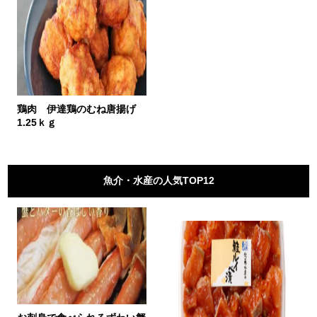
鶏肉 伊達鶏のむね唐揚げ
1.25ｋｇ
魚介・水産の人気TOP12