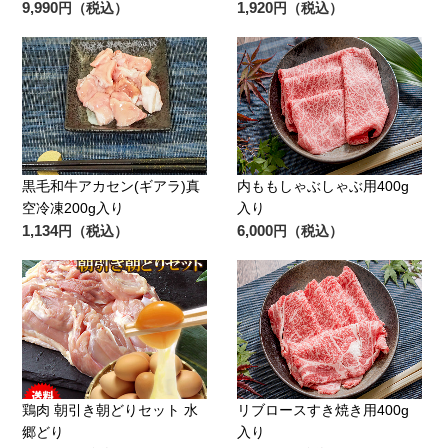
9,990
1,920
円（税込）
円（税込）
黒毛和牛アカセン(ギアラ)真
内ももしゃぶしゃぶ用400g
空冷凍200g入り
入り
1,134
6,000
円（税込）
円（税込）
鶏肉 朝引き朝どりセット 水
リブロースすき焼き用400g
郷どり
入り