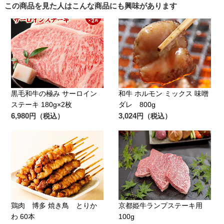
この商品を見た人はこんな商品にも興味があります
黒毛和牛の極み サーロイン
和牛 ホルモン ミックス 味噌
ステーキ 180g×2枚
ダレ 800g
6,980
3,024
円（税込）
円（税込）
鶏肉 博多 焼き鳥 とりか
京都姫牛ランプステーキ用
わ 60本
100g