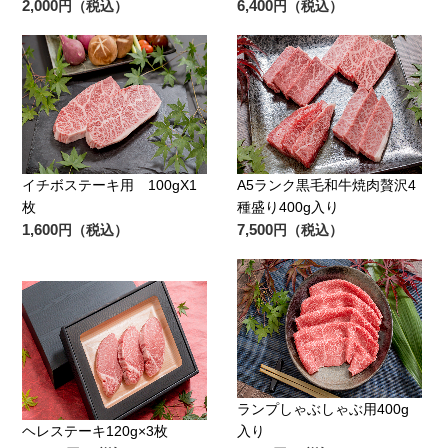
2,000
6,400
円（税込）
円（税込）
イチボステーキ用 100gX1
A5ランク黒毛和牛焼肉贅沢4
枚
種盛り400g入り
1,600
7,500
円（税込）
円（税込）
ランプしゃぶしゃぶ用400g
ヘレステーキ120g×3枚
入り