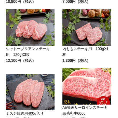
10,800
7,000
円（税込）
円（税込）
シャトーブリアンステーキ
内ももステーキ用 100gX1
用 120gX3枚
枚
12,100
1,300
円（税込）
円（税込）
A5等級サーロインステーキ
ミスジ焼肉用400g入り
黒毛和牛600g