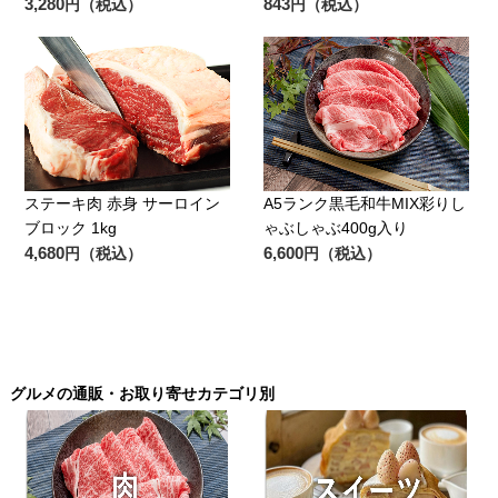
3,280
843
円（税込）
円（税込）
ステーキ肉 赤身 サーロイン
A5ランク黒毛和牛MIX彩りし
ブロック 1kg
ゃぶしゃぶ400g入り
4,680
6,600
円（税込）
円（税込）
グルメの通販・お取り寄せカテゴリ別