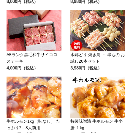
8,000
8,980
円（税込）
円（税込）
A5ランク黒毛和牛サイコロ
水郷どり 焼き鳥 ・ 串もの お
ステーキ
試し20本セット
4,000
3,980
円（税込）
円（税込）
牛ホルモン1kg（味なし） た
特製味噌漬 牛ホルモン 牛小
っぷり7～8人前用
腸 １kg