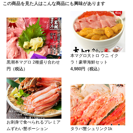
この商品を見た人はこんな商品にも興味があります
本マグロ大トロ ウニ イク
黒潮本マグロ 2種盛り合わせ
ラ！豪華海鮮セット
4,980
円（税込）
円（税込）
お刺身で食べられるプレミア
ムずわい蟹ポーション
タラバ蟹シュリンク1k