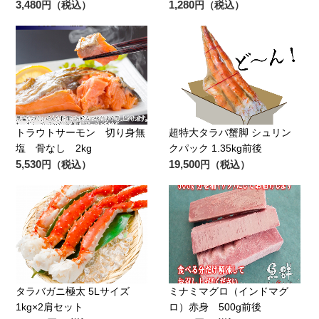
3,480
1,280
円（税込）
円（税込）
トラウトサーモン 切り身無
超特大タラバ蟹脚 シュリン
塩 骨なし 2kg
クパック 1.35kg前後
5,530
19,500
円（税込）
円（税込）
タラバガニ極太 5Lサイズ
ミナミマグロ（インドマグ
1kg×2肩セット
ロ）赤身 500g前後