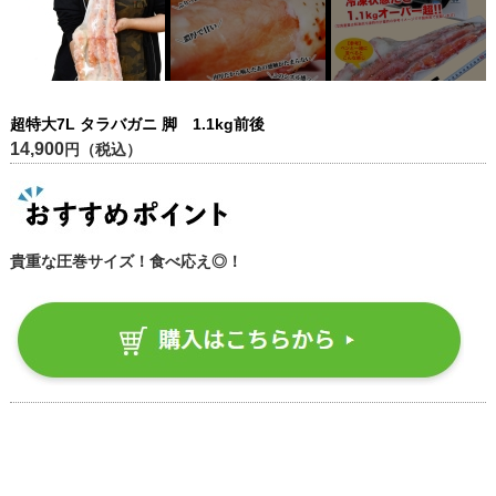
超特大7L タラバガニ 脚 1.1kg前後
14,900
円（税込）
貴重な圧巻サイズ！食べ応え◎！