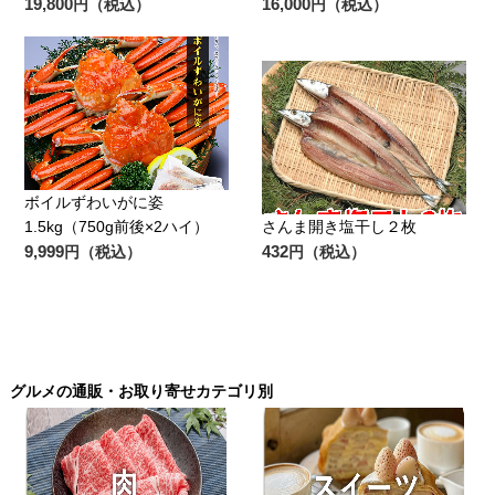
19,800
16,000
円（税込）
円（税込）
ボイルずわいがに姿
1.5kg（750g前後×2ハイ）
さんま開き塩干し２枚
9,999
432
円（税込）
円（税込）
グルメの通販・お取り寄せカテゴリ別