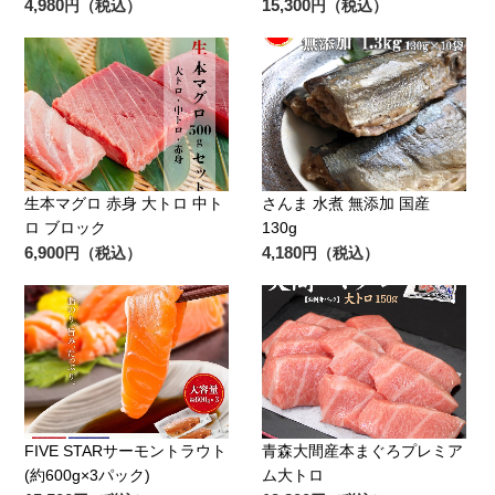
4,980
15,300
円（税込）
円（税込）
生本マグロ 赤身 大トロ 中ト
さんま 水煮 無添加 国産
ロ ブロック
130g
6,900
4,180
円（税込）
円（税込）
FIVE STARサーモントラウト
青森大間産本まぐろプレミア
(約600g×3パック)
ム大トロ