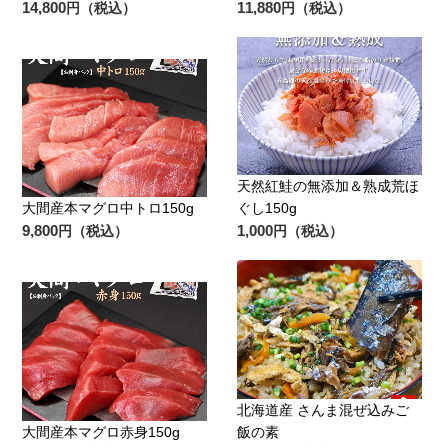
14,800
11,880
円（税込）
円（税込）
天然紅鮭の無添加＆熟成荒ほ
大間産本マグロ中トロ150g
ぐし150g
9,800
1,000
円（税込）
円（税込）
北海道産 さんま混ぜ込みご
大間産本マグロ赤身150g
飯の素