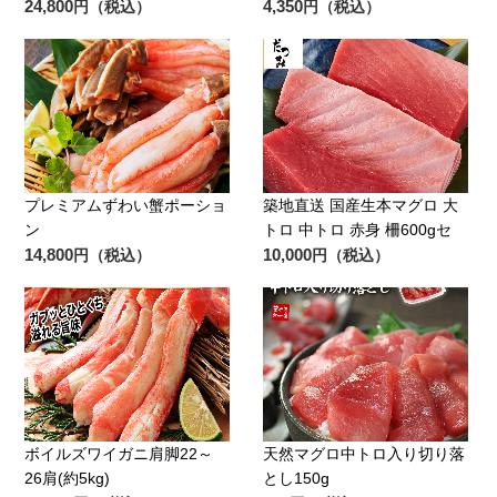
24,800
4,350
円（税込）
円（税込）
プレミアムずわい蟹ポーショ
築地直送 国産生本マグロ 大
ン
トロ 中トロ 赤身 柵600gセ
14,800
10,000
円（税込）
円（税込）
ボイルズワイガニ肩脚22～
天然マグロ中トロ入り切り落
26肩(約5kg)
とし150g