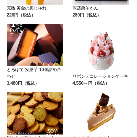
完熟 黄金の梅じゅれ
深蒸栗羊かん
226
280
円（税込）
円（税込）
とろぽて 安納芋 10個詰め合
わせ
リボンデコレーションケーキ
3,480
4,550～
円（税込）
円（税込）