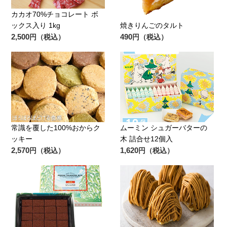
カカオ70%チョコレート ボ
ックス入り 1kg
焼きりんごのタルト
2,500
490
円（税込）
円（税込）
常識を覆した100%おからク
ムーミン シュガーバターの
ッキー
木 詰合せ12個入
2,570
1,620
円（税込）
円（税込）