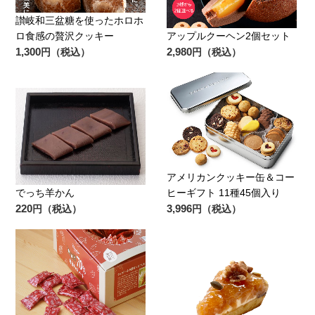
讃岐和三盆糖を使ったホロホ
ロ食感の贅沢クッキー
アップルクーヘン2個セット
1,300
2,980
円（税込）
円（税込）
アメリカンクッキー缶＆コー
でっち羊かん
ヒーギフト 11種45個入り
220
3,996
円（税込）
円（税込）