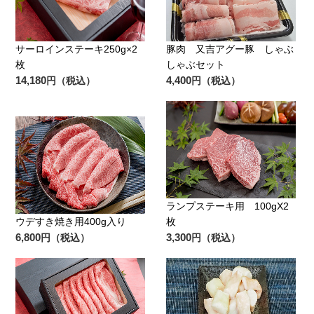
サーロインステーキ250g×2
豚肉 又吉アグー豚 しゃぶ
枚
しゃぶセット
14,180
4,400
円（税込）
円（税込）
ランプステーキ用 100gX2
ウデすき焼き用400g入り
枚
6,800
3,300
円（税込）
円（税込）