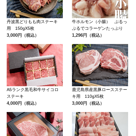
丹波黒どりもも肉ステーキ
牛ホルモン（小腸） ぷるっ
用 150gX5枚
ぷるでコラーゲンたっぷり
3,000
1,296
円（税込）
円（税込）
A5ランク黒毛和牛サイコロ
鹿児島県産黒豚ロースステー
ステーキ
キ用 110gX5枚
4,000
3,000
円（税込）
円（税込）