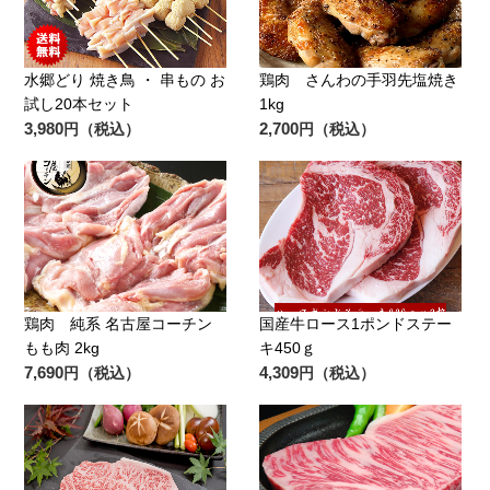
水郷どり 焼き鳥 ・ 串もの お
鶏肉 さんわの手羽先塩焼き
試し20本セット
1kg
3,980
2,700
円（税込）
円（税込）
鶏肉 純系 名古屋コーチン
国産牛ロース1ポンドステー
もも肉 2kg
キ450ｇ
7,690
4,309
円（税込）
円（税込）