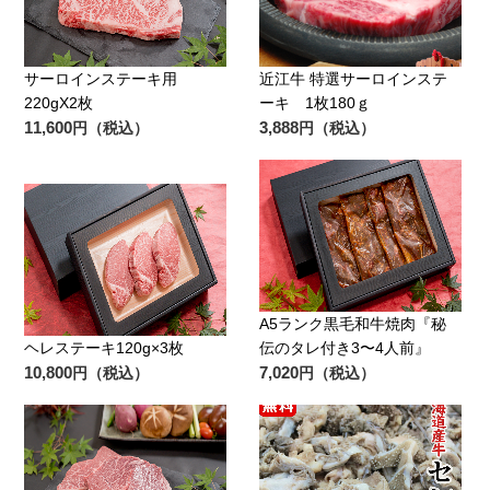
サーロインステーキ用
近江牛 特選サーロインステ
220gX2枚
ーキ 1枚180ｇ
11,600
3,888
円（税込）
円（税込）
A5ランク黒毛和牛焼肉『秘
ヘレステーキ120g×3枚
伝のタレ付き3〜4人前』
10,800
7,020
円（税込）
円（税込）