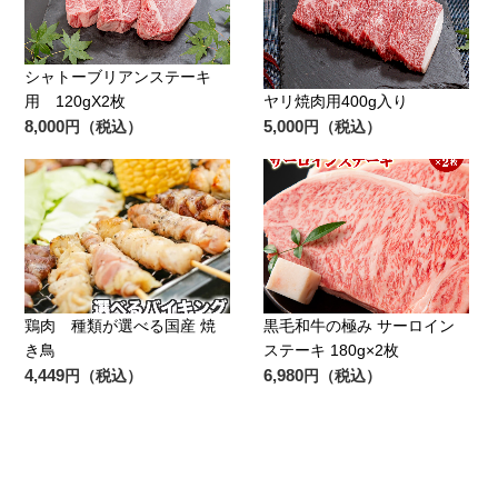
シャトーブリアンステーキ
用 120gX2枚
ヤリ焼肉用400g入り
8,000
5,000
円（税込）
円（税込）
鶏肉 種類が選べる国産 焼
黒毛和牛の極み サーロイン
き鳥
ステーキ 180g×2枚
4,449
6,980
円（税込）
円（税込）