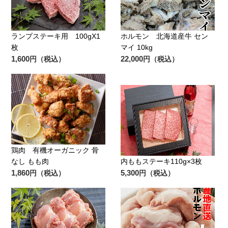
ランプステーキ用 100gX1
ホルモン 北海道産牛 セン
枚
マイ 10kg
1,600
22,000
円（税込）
円（税込）
鶏肉 有機オーガニック 骨
なし もも肉
内ももステーキ110g×3枚
1,860
5,300
円（税込）
円（税込）