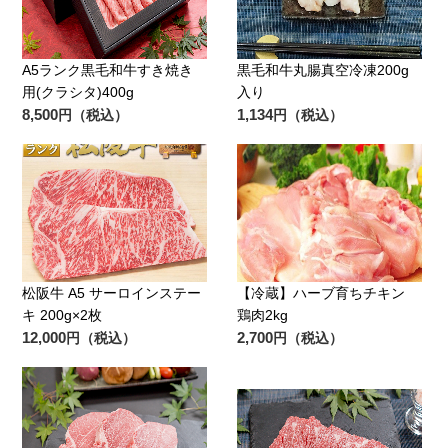
A5ランク黒毛和牛すき焼き
黒毛和牛丸腸真空冷凍200g
用(クラシタ)400g
入り
8,500
1,134
円（税込）
円（税込）
松阪牛 A5 サーロインステー
【冷蔵】ハーブ育ちチキン
キ 200g×2枚
鶏肉2kg
12,000
2,700
円（税込）
円（税込）