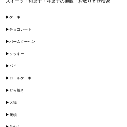
スイーツ・和菓子・洋菓子の通販・お取り寄せ検索
▶ケーキ
▶チョコレート
▶バームクーヘン
▶クッキー
▶パイ
▶ロールケーキ
▶どら焼き
▶大福
▶饅頭
▶羊かん