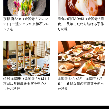
京都 喜Shin（金閣寺 / フレン
洋食の店ITADAKI（金閣寺 / 洋
チ）| 一流シェフの京懐石フレ
食）| 長年こだわり続ける手作
ンチを
りの味
茶房 金閣庵（金閣寺 / そば）|
金閣寺 いただき（金閣寺 / 洋
京田辺産最高級玉露を中心と
食）| 新鮮な旬の京野菜を使っ
したお料理
た洋食