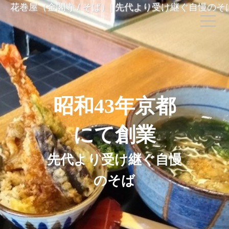
花巻屋（金閣寺 / そば）| 先代より受け継ぐ自慢のそ
昭和43年京都
にて創業
先代より受け継ぐ自慢
のそば