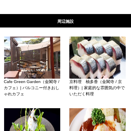
周辺施設
Cafe Green Garden（金閣寺 /
京料理 柚多香（金閣寺 / 京
カフェ）| バルコニー付きおし
料理）| 家庭的な雰囲気の中で
ゃれカフェ
いただく料理