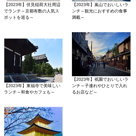
【2023年】伏見稲荷大社周辺
【2023年】嵐山でおいしいラ
でランチ～京都有数の人気ス
ンチ～観光におすすめの食事
ポットを巡る～
満載～
【2023年】祇園でおいしいラ
【2023年】東福寺で美味しい
ンチ～子連れやひとりで入れ
ランチ～和食やカフェも～
るお店など～