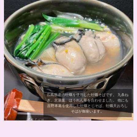
広島県産の牡蠣を使用した牡蠣そばです。 九条ね
ぎ、京湯葉、ほうれん草を合わせました。 他にも
吉野本葛を使用した牡蠣とじそば、牡蠣天おろし
そばが御座います。