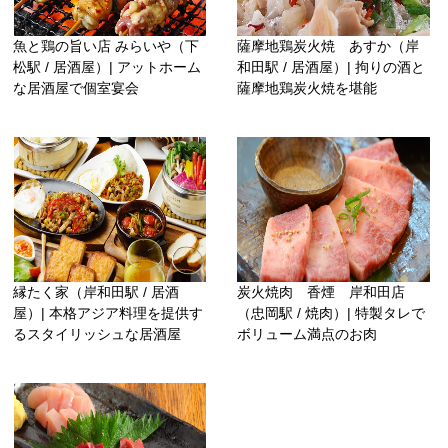
魚と鶏の旨い店 みらいや（下
薩摩地鶏炭火焼 あすか（岸
松駅 / 居酒屋）| アットホーム
和田駅 / 居酒屋）| 拘りの酒と
な居酒屋で個室宴会
薩摩地鶏炭火焼を堪能
縁たく家（岸和田駅 / 居酒
炭火焼肉 香煙 岸和田店
屋）| 本格アジア料理を提供す
（忠岡駅 / 焼肉）| 特製タレで
るスタイリッシュな居酒屋
ボリューム満点のお肉