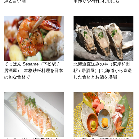
魚と旨い酒
事帰りや2軒目利用にも
てっぱん Sesame（下松駅 /
北海道直送みのや（東岸和田
居酒屋）| 本格鉄板料理を日本
駅 / 居酒屋）| 北海道から直送
の旬な食材で
した食材とお酒を堪能