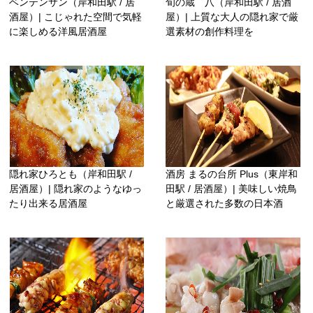
ベンテンサン（岸和田駅 / 居
旬の蔵 八（岸和田駅 / 居酒
酒屋）| こじゃれた空間で気軽
屋）| 上質な大人の隠れ家で厳
に楽しめる洋風居酒屋
選素材の創作料理を
隠れ家ひろとも（岸和田駅 /
酒房 まるの台所 Plus（東岸和
居酒屋）| 隠れ家のようなゆっ
田駅 / 居酒屋）| 美味しい焼鳥
たり出来る居酒屋
と厳選された多数の日本酒