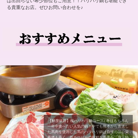
は出回らない希少部位もご用意！！ハリハリ鍋も堪能でき
る貴重なお店。ぜひお問い合わせを♪
【鮮度抜群】桜ハリハリ鍋コース♪ 冬はもちろん
一年中食べたい人気の鍋！中でも熊本から直送し
た馬肉を使用した馬のハリハリ鍋は自慢の品☆栄
養価も高く、低カロリーの新鮮な馬肉を、当店特