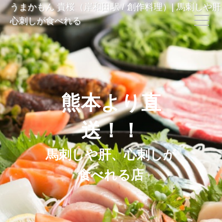
うまかもん 貴桜（岸和田駅 / 創作料理）| 馬刺しや
心刺しが食べれる
熊本より直
送！！
馬刺しや肝、心刺しが
食べれる店