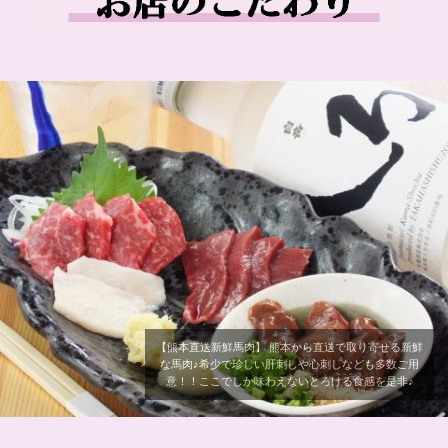
【熊本直送新鮮馬肉】 熊本から直送で取り寄せる新鮮
な馬肉♪希少で珍しい肝刺しや心刺しなども多数ご用
意！！ここでしか味わえないとろける食感を是非♪