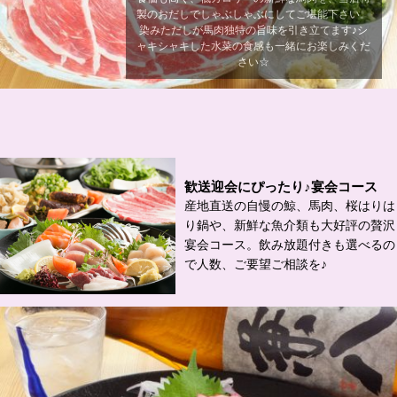
製のおだしでしゃぶしゃぶにしてご堪能下さい。
染みただしが馬肉独特の旨味を引き立てます♪シ
ャキシャキした水菜の食感も一緒にお楽しみくだ
さい☆
歓送迎会にぴったり♪宴会コース
産地直送の自慢の鯨、馬肉、桜はりは
り鍋や、新鮮な魚介類も大好評の贅沢
宴会コース。飲み放題付きも選べるの
で人数、ご要望ご相談を♪