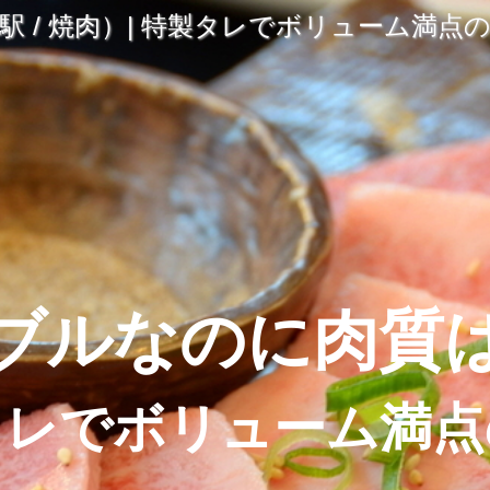
 / 焼肉）| 特製タレでボリューム満点
ブルなのに肉質
タレでボリューム満点