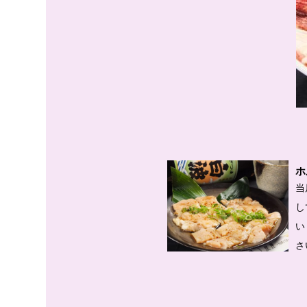
ホ
当
し
い
さ