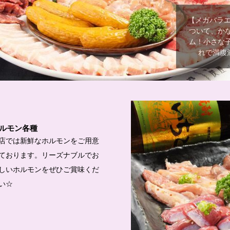
【メガバラエ
ついて、か
ム！小さな
れで満腹
ルモン各種
店では新鮮なホルモンをご用意
ております。リーズナブルでお
しいホルモンをぜひご賞味くだ
い☆