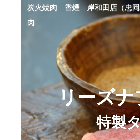
炭火焼肉 香煙 岸和田店（忠岡駅
肉
リーズナ
特製