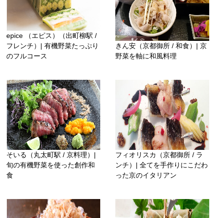
epice （エピス）（出町柳駅 /
フレンチ）| 有機野菜たっぷり
きん安（京都御所 / 和食）| 京
のフルコース
野菜を軸に和風料理
そいる（丸太町駅 / 京料理）|
フィオリスカ（京都御所 / ラ
旬の有機野菜を使った創作和
ンチ）| 全てを手作りにこだわ
食
った京のイタリアン