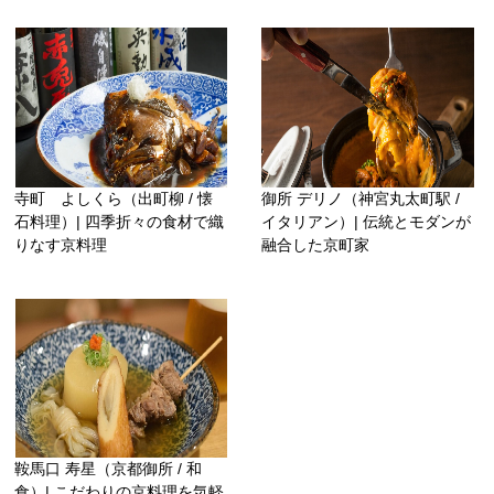
寺町 よしくら（出町柳 / 懐
御所 デリノ（神宮丸太町駅 /
石料理）| 四季折々の食材で織
イタリアン）| 伝統とモダンが
りなす京料理
融合した京町家
鞍馬口 寿星（京都御所 / 和
食）| こだわりの京料理を気軽