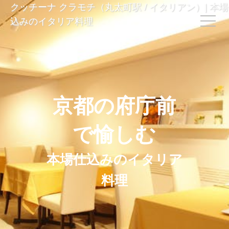
クッチーナ クラモチ（丸太町駅 / イタリアン）| 本
込みのイタリア料理
京都の府庁前
で愉しむ
本場仕込みのイタリア
料理