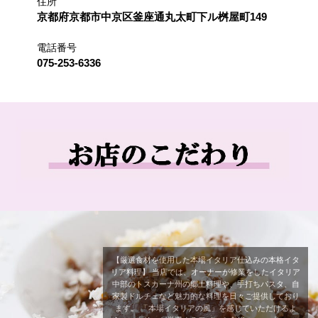
住所
京都府京都市中京区釜座通丸太町下ル桝屋町149
電話番号
075-253-6336
【厳選食材を使用した本場イタリア仕込みの本格イタ
リア料理】 当店では、オーナーが修業をしたイタリア
中部のトスカーナ州の郷土料理や、手打ちパスタ、自
家製ドルチェなど魅力的な料理を日々ご提供しており
ます。 「本場イタリアの風」を感じていただけるよ