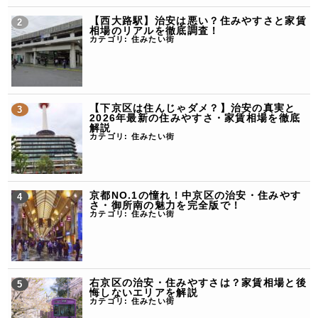
【西大路駅】治安は悪い？住みやすさと家賃
相場のリアルを徹底調査！
カテゴリ:
住みたい街
【下京区は住んじゃダメ？】治安の真実と
2026年最新の住みやすさ・家賃相場を徹底
解説
カテゴリ:
住みたい街
京都NO.1の憧れ！中京区の治安・住みやす
さ・御所南の魅力を完全版で！
カテゴリ:
住みたい街
右京区の治安・住みやすさは？家賃相場と後
悔しないエリアを解説
カテゴリ:
住みたい街