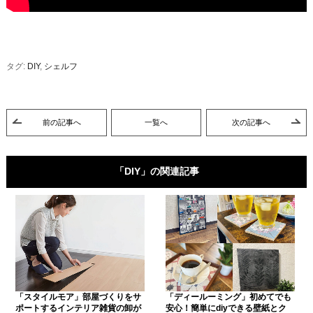
タグ:
DIY
,
シェルフ
前の記事へ
一覧へ
次の記事へ
「DIY」の関連記事
「スタイルモア」部屋づくりをサ
「ディールーミング」初めてでも
ポートするインテリア雑貨の卸が
安心！簡単にdiyできる壁紙とク