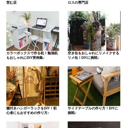
営む店
ロスの専門店
カラーボックスで作る机！勉強机
空き缶をおしゃれにリメイクする
もおしゃれにDIY実例集♪
リメ缶！DIYに挑戦♪
棚付きハンガーラックをDIY！初
サイドテーブルの作り方！DIYに
心者にもおすすめの作り方♪
挑戦♪