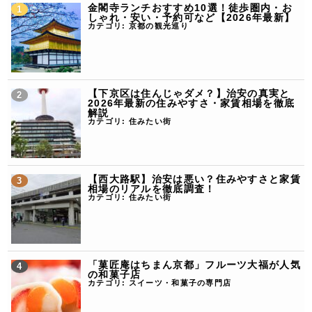
金閣寺ランチおすすめ10選！徒歩圏内・お
しゃれ・安い・予約可など【2026年最新】
カテゴリ:
京都の観光巡り
【下京区は住んじゃダメ？】治安の真実と
2026年最新の住みやすさ・家賃相場を徹底
解説
カテゴリ:
住みたい街
【西大路駅】治安は悪い？住みやすさと家賃
相場のリアルを徹底調査！
カテゴリ:
住みたい街
「菓匠庵はちまん京都」フルーツ大福が人気
の和菓子店
カテゴリ:
スイーツ・和菓子の専門店