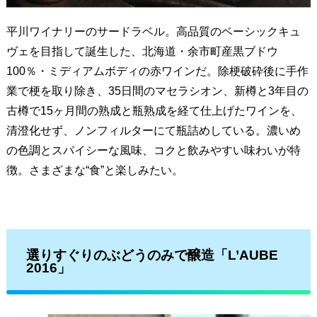
平川ワイナリーのサードラベル。高品質のベーシックキュ
ヴェを目指して誕生した、北海道・余市町産黒ブドウ
100％・ミディアムボディの赤ワインだ。除梗破砕後に手作
業で梗を取り除き、35日間のマセラシオン、新樽と3年目の
古樽で15ヶ月間の熟成と瓶熟成を経て仕上げたワインを、
清澄化せず、ノンフィルターにて瓶詰めしている。濃いめ
の色調とスパイシーな風味、コクと飲みやすい味わいが特
徴。さまざまな“食”と楽しみたい。
選りすぐりのぶどうのみで醸造「L’AUBE
2016」