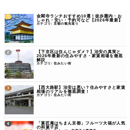
金閣寺ランチおすすめ10選！徒歩圏内・お
しゃれ・安い・予約可など【2026年最新】
カテゴリ:
京都の観光巡り
【下京区は住んじゃダメ？】治安の真実と
2026年最新の住みやすさ・家賃相場を徹底
解説
カテゴリ:
住みたい街
【西大路駅】治安は悪い？住みやすさと家賃
相場のリアルを徹底調査！
カテゴリ:
住みたい街
「菓匠庵はちまん京都」フルーツ大福が人気
の和菓子店