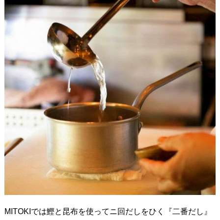
MITOKIでは鰹と昆布を使ってニ回だしをひく『二番だし』