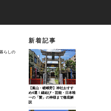
新着記事
暮らしの
【嵐山・嵯峨野】神社おすす
め4選！縁結び・芸能・日本唯
一の「髪」の神様まで徹底解
説