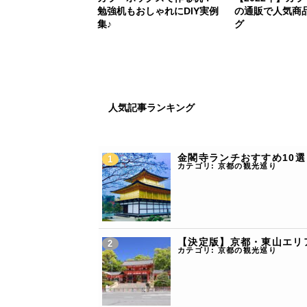
勉強机もおしゃれにDIY実例
の通販で人気商
集♪
グ
人気記事ランキング
金閣寺ランチおすすめ10選
カテゴリ:
京都の観光巡り
【決定版】京都・東山エリ
カテゴリ:
京都の観光巡り