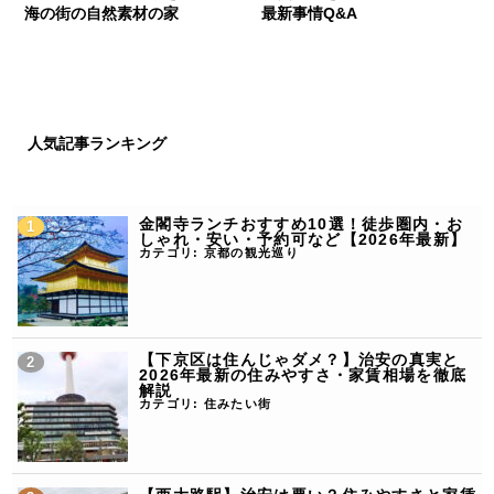
海の街の自然素材の家
最新事情Q&A
人気記事ランキング
金閣寺ランチおすすめ10選！徒歩圏内・お
しゃれ・安い・予約可など【2026年最新】
カテゴリ:
京都の観光巡り
【下京区は住んじゃダメ？】治安の真実と
2026年最新の住みやすさ・家賃相場を徹底
解説
カテゴリ:
住みたい街