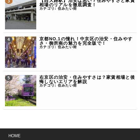
【西大路駅】治安は悪い？住みやすさと家賃
相場のリアルを徹底調査！
カテゴリ:
住みたい街
京都NO.1の憧れ！中京区の治安・住みやす
さ・御所南の魅力を完全版で！
カテゴリ:
住みたい街
右京区の治安・住みやすさは？家賃相場と後
悔しないエリアを解説
カテゴリ:
住みたい街
HOME