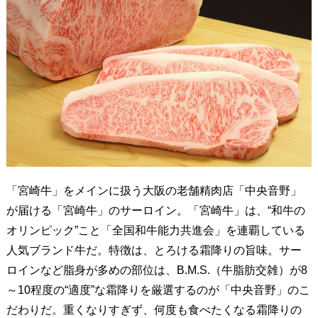
「宮崎牛」をメインに扱う大阪の老舗精肉店「中央音野」
が届ける「宮崎牛」のサーロイン。「宮崎牛」は、“和牛の
オリンピック”こと「全国和牛能力共進会」を連覇している
人気ブランド牛だ。特徴は、とろける霜降りの旨味。サー
ロインなど脂身が多めの部位は、B.M.S.（牛脂肪交雑）が8
～10程度の“適度”な霜降りを厳選するのが「中央音野」のこ
だわりだ。重くなりすぎず、何度も食べたくなる霜降りの