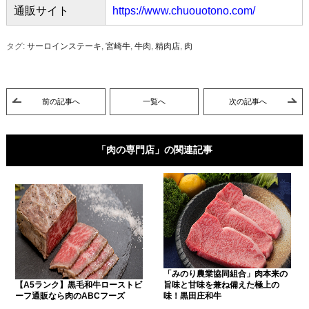
通販サイト
https://www.chuouotono.com/
タグ:
サーロインステーキ
,
宮崎牛
,
牛肉
,
精肉店
,
肉
前の記事へ
一覧へ
次の記事へ
「肉の専門店」の関連記事
「みのり農業協同組合」肉本来の
【A5ランク】黒毛和牛ローストビ
旨味と甘味を兼ね備えた極上の
ーフ通販なら肉のABCフーズ
味！黒田庄和牛