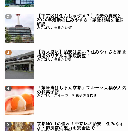
【下京区は住んじゃダメ？】治安の真実と
2026年最新の住みやすさ・家賃相場を徹底
解説
カテゴリ:
住みたい街
【西大路駅】治安は悪い？住みやすさと家賃
相場のリアルを徹底調査！
カテゴリ:
住みたい街
「菓匠庵はちまん京都」フルーツ大福が人気
の和菓子店
カテゴリ:
スイーツ・和菓子の専門店
京都NO.1の憧れ！中京区の治安・住みやす
さ・御所南の魅力を完全版で！