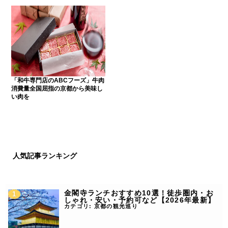
「和牛専門店のABCフーズ」牛肉
消費量全国屈指の京都から美味し
い肉を
人気記事ランキング
金閣寺ランチおすすめ10選！徒歩圏内・お
しゃれ・安い・予約可など【2026年最新】
カテゴリ:
京都の観光巡り