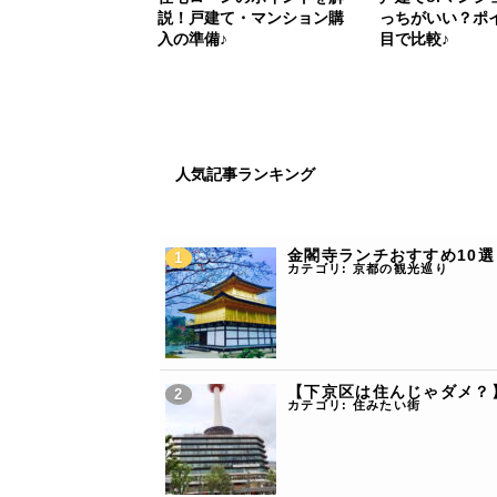
説！戸建て・マンション購
っちがいい？ポ
入の準備♪
目で比較♪
人気記事ランキング
金閣寺ランチおすすめ10選
カテゴリ:
京都の観光巡り
【下京区は住んじゃダメ？
カテゴリ:
住みたい街