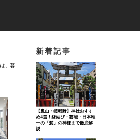
新着記事
では、暮
【嵐山・嵯峨野】神社おすす
め4選！縁結び・芸能・日本唯
一の「髪」の神様まで徹底解
説