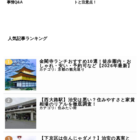
事情Q&A
トと注意点！
人気記事ランキング
金閣寺ランチおすすめ10選！徒歩圏内・お
しゃれ・安い・予約可など【2026年最新】
カテゴリ:
京都の観光巡り
【西大路駅】治安は悪い？住みやすさと家賃
相場のリアルを徹底調査！
カテゴリ:
住みたい街
【下京区は住んじゃダメ？】治安の真実と