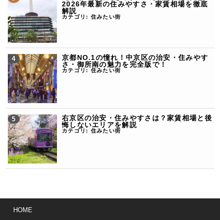
2026年最新の住みやすさ・家賃相場を徹底
解説
カテゴリ:
住みたい街
京都NO.1の憧れ！中京区の治安・住みやす
さ・御所南の魅力を完全版で！
カテゴリ:
住みたい街
右京区の治安・住みやすさは？家賃相場と後
悔しないエリアを解説
カテゴリ:
住みたい街
HOME