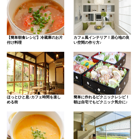
【簡単朝食レシピ】冷蔵庫のお片
カフェ風インテリア！居心地の良
付け料理
い空間の作り方♪
ほっとひと息♪カフェ時間を楽し
簡単に作れるピクニックレシピ！
める街
朝は自宅でもピクニック気分に♪