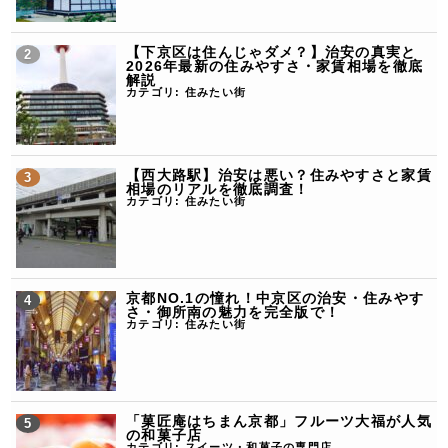
【下京区は住んじゃダメ？】治安の真実と
2026年最新の住みやすさ・家賃相場を徹底
解説
カテゴリ:
住みたい街
【西大路駅】治安は悪い？住みやすさと家賃
相場のリアルを徹底調査！
カテゴリ:
住みたい街
京都NO.1の憧れ！中京区の治安・住みやす
さ・御所南の魅力を完全版で！
カテゴリ:
住みたい街
「菓匠庵はちまん京都」フルーツ大福が人気
の和菓子店
カテゴリ:
スイーツ・和菓子の専門店