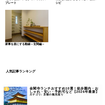
プレート
シピ
家事を楽にする動線～玄関編～
人気記事ランキング
金閣寺ランチおすすめ10選！徒歩圏内・お
しゃれ・安い・予約可など【2026年最新】
カテゴリ:
京都の観光巡り