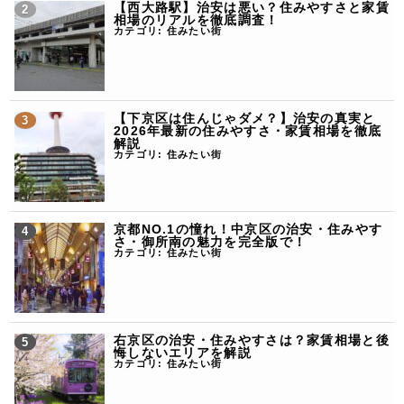
【西大路駅】治安は悪い？住みやすさと家賃
相場のリアルを徹底調査！
カテゴリ:
住みたい街
【下京区は住んじゃダメ？】治安の真実と
2026年最新の住みやすさ・家賃相場を徹底
解説
カテゴリ:
住みたい街
京都NO.1の憧れ！中京区の治安・住みやす
さ・御所南の魅力を完全版で！
カテゴリ:
住みたい街
右京区の治安・住みやすさは？家賃相場と後
悔しないエリアを解説
カテゴリ:
住みたい街