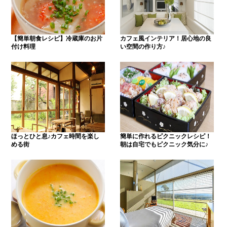
【簡単朝食レシピ】冷蔵庫のお片
カフェ風インテリア！居心地の良
付け料理
い空間の作り方♪
ほっとひと息♪カフェ時間を楽し
簡単に作れるピクニックレシピ！
める街
朝は自宅でもピクニック気分に♪