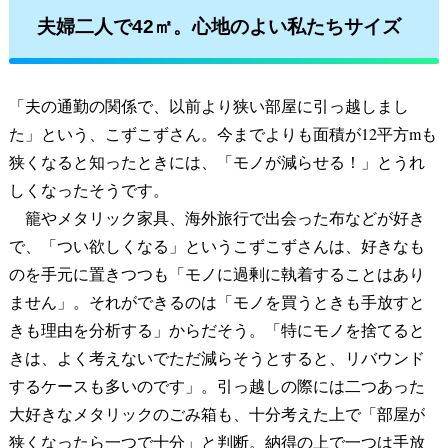
夫婦二人で42㎡。心地のよい私たちサイズ
「夫の通勤の関係で、以前より狭い部屋に引っ越しまし
た」という、こずこずさん。今までよりも面積が12平方mも
狭くなると知ったときには、「モノが減らせる！」とうれ
しくなったそうです。
籠やメタリック家具、海外旅行で出会った布などが好き
で、「つい欲しくなる」というこずこずさんは、好きなも
のを手元に置きつつも「モノに過剰に執着することはあり
ません」。それができるのは「モノを買うときも手放すと
きも理由を分析する」からだそう。「特にモノを捨てると
きは、よく考えないでただ減らそうとすると、リバウンド
するケースも多いのです」。引っ越しの際には二つあった
大好きなメタリックのごみ箱も、十分考えた上で「部屋が
狭くなったら一つで十分」と判断。納得の上で一つは手放